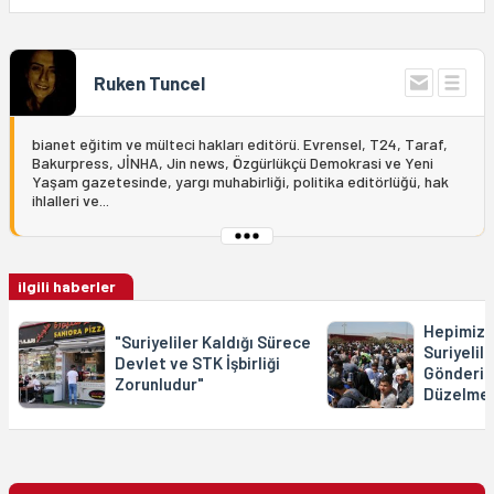
Ruken Tuncel
bianet eğitim ve mülteci hakları editörü. Evrensel, T24, Taraf,
Bakurpress, JİNHA, Jin news, Özgürlükçü Demokrasi ve Yeni
Yaşam gazetesinde, yargı muhabirliği, politika editörlüğü, hak
ihlalleri ve...
ilgili haberler
Hepimiz 
"Suriyeliler Kaldığı Sürece
Suriyelile
Devlet ve STK İşbirliği
Gönderil
Zorunludur"
Düzelme