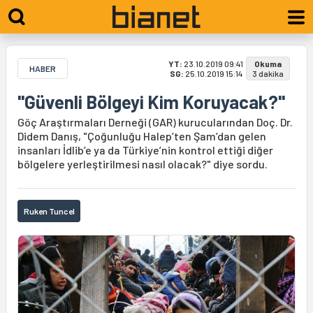
YT:
23.10.2019 09:41
Okuma
HABER
SG:
25.10.2019 15:14
3 dakika
"Güvenli Bölgeyi Kim Koruyacak?"
Göç Araştırmaları Derneği (GAR) kurucularından Doç. Dr.
Didem Danış, "Çoğunluğu Halep’ten Şam’dan gelen
insanları İdlib’e ya da Türkiye’nin kontrol ettiği diğer
bölgelere yerleştirilmesi nasıl olacak?" diye sordu.
Ruken Tuncel