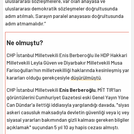
uluslararası sözleşmelere, var olan anayasa ve
uluslararası demokratik sözleşmeler doğrultusunda
adım atılmalı, Sarayın paralel anayasası doğrultusunda
adım atmamalıdır.”
Ne olmuştu?
CHP İstanbul Milletvekili Enis Berberoğlu ile HDP Hakkari
Milletvekili Leyla Güven ve Diyarbakır Milletvekili Musa
Farisoğulları'nın milletvekilliği haklarında kesinleşmiş yargı
kararları olduğu gerekçesiyle
düşürülmüştü
.
CHP İstanbul Milletvekili
Enis Berberoğlu
, MİT TIR’ları
görüntülerini Cumhuriyet Gazetesi eski Genel Yayın Yönet
Can Dündar'a ilettiği iddiasıyla yargılandığı davada, "siyasi 
askeri casusluk maksadıyla devletin güvenliği veya iç veya 
siyasal yararları bakımından gizli kalması gereken bilgilerin
açıklamak" suçundan 5 yıl 10 ay hapis cezası almıştı.