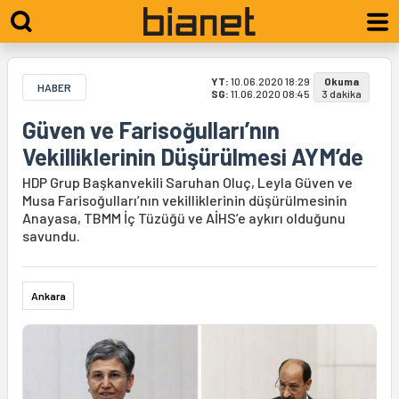
YT:
10.06.2020 18:29
Okuma
HABER
SG:
11.06.2020 08:45
3 dakika
Güven ve Farisoğulları’nın
Vekilliklerinin Düşürülmesi AYM’de
HDP Grup Başkanvekili Saruhan Oluç, Leyla Güven ve
Musa Farisoğulları’nın vekilliklerinin düşürülmesinin
Anayasa, TBMM İç Tüzüğü ve AİHS’e aykırı olduğunu
savundu.
Ankara