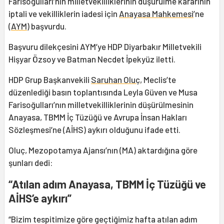
Farisoğulları’nın milletvekilliklerinin düşürülme kararının
iptali ve vekilliklerin iadesi için
Anayasa Mahkemesi
’ne
(
AYM
) başvurdu.
Başvuru dilekçesini AYM’ye HDP Diyarbakır Milletvekili
Hişyar Özsoy ve Batman Necdet İpekyüz iletti.
HDP Grup Başkanvekili
Saruhan Oluç
, Meclis’te
düzenlediği basın toplantısında Leyla Güven ve Musa
Farisoğulları’nın milletvekilliklerinin düşürülmesinin
Anayasa, TBMM İç Tüzüğü ve Avrupa İnsan Hakları
Sözleşmesi’ne (AİHS) aykırı olduğunu ifade etti.
Oluç, Mezopotamya Ajansı’nın (MA) aktardığına göre
şunları dedi:
“Atılan adım Anayasa, TBMM İç Tüzüğü ve
AİHS’e aykırı”
“Bizim tespitimize göre geçtiğimiz hafta atılan adım