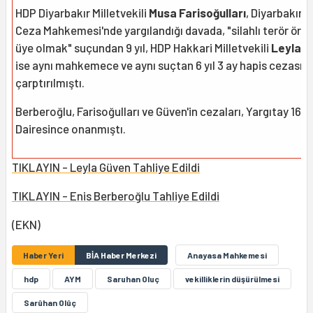
HDP Diyarbakır Milletvekili
Musa Farisoğulları
, Diyarbakır 2
Ceza Mahkemesi'nde yargılandığı davada, "silahlı terör örg
üye olmak" suçundan 9 yıl, HDP Hakkari Milletvekili
Leyla G
ise aynı mahkemece ve aynı suçtan 6 yıl 3 ay hapis cezasın
çarptırılmıştı.
Berberoğlu, Farisoğulları ve Güven'in cezaları, Yargıtay 16. 
Dairesince onanmıştı.
TIKLAYIN - Leyla Güven Tahliye Edildi
TIKLAYIN - Enis Berberoğlu Tahliye Edildi
(EKN)
Haber Yeri
BİA Haber Merkezi
Anayasa Mahkemesi
hdp
AYM
Saruhan Oluç
vekilliklerin düşürülmesi
Sarûhan Olûç