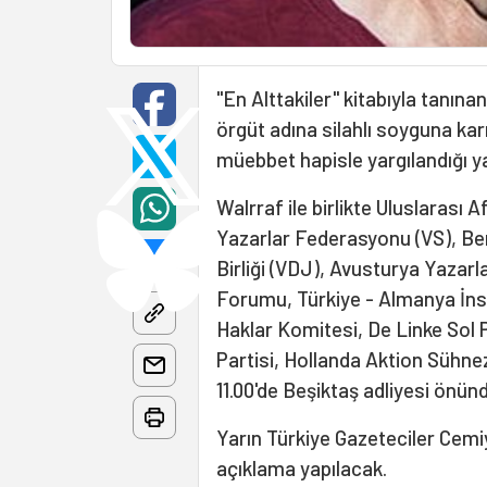
"En Alttakiler" kitabıyla tanın
örgüt adına silahlı soyguna karı
müebbet hapisle yargılandığı yar
Walrraf ile birlikte Uluslarası
Yazarlar Federasyonu (VS), Be
Birliǧi (VDJ), Avusturya Yazar
Forumu, Türkiye - Almanya İns
Haklar Komitesi, De Linke Sol P
Partisi, Hollanda Aktion Sühne
11.00'de Beşiktaş adliyesi önün
Yarın Türkiye Gazeteciler Cemiye
açıklama yapılacak.