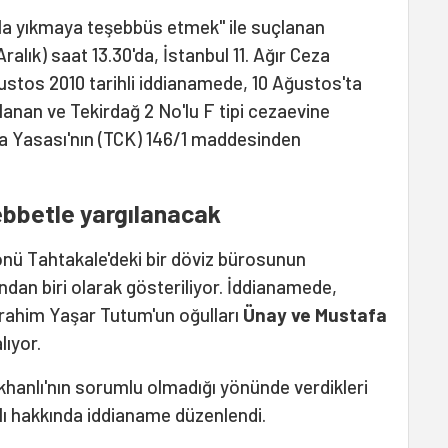
yla yıkmaya teşebbüs etmek" ile suçlanan
ralık) saat 13.30'da, İstanbul 11. Ağır Ceza
stos 2010 tarihli iddianamede, 10 Ağustos'ta
alanan ve Tekirdağ 2 No'lu F tipi cezaevine
za Yasası'nın (TCK) 146/1 maddesinden
ebbetle yargılanacak
nü Tahtakale'deki bir döviz bürosunun
dan biri olarak gösteriliyor. İddianamede,
brahim Yaşar Tutum'un oğulları
Ünay ve Mustafa
lıyor.
khanlı'nın sorumlu olmadığı yönünde verdikleri
lı hakkında iddianame düzenlendi.