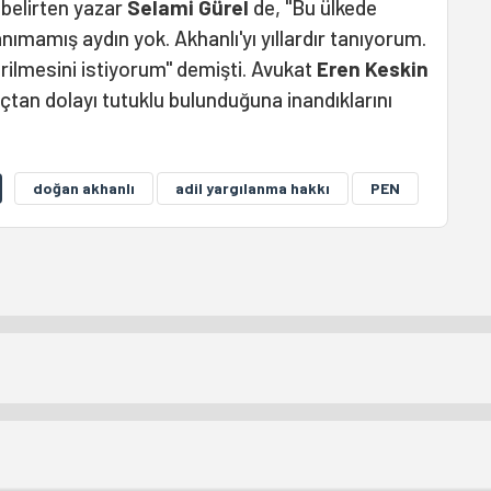
belirten yazar
Selami Gürel
de, ''Bu ülkede
ımamış aydın yok. Akhanlı'yı yıllardır tanıyorum.
irilmesini istiyorum" demişti. Avukat
Eren Keskin
suçtan dolayı tutuklu bulunduğuna inandıklarını
doğan akhanlı
adil yargılanma hakkı
PEN