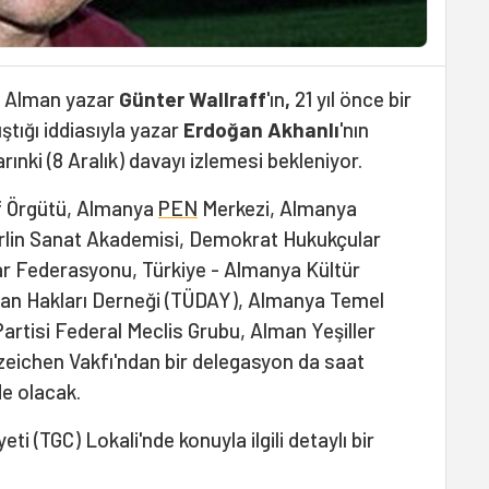
an Alman yazar
Günter Wallraff
'ın
,
21 yıl önce bir
ştığı iddiasıyla yazar
Erdoğan Akhanlı
'nın
ınki (8 Aralık) davayı izlemesi bekleniyor.
 Af Örgütü, Almanya
PEN
Merkezi, Almanya
rlin Sanat Akademisi, Demokrat Hukukçular
lar Federasyonu, Türkiye - Almanya Kültür
an Hakları Derneǧi (TÜDAY), Almanya Temel
artisi Federal Meclis Grubu, Alman Yeşiller
zeichen Vakfı'ndan bir delegasyon da saat
de olacak.
ti (TGC) Lokali'nde konuyla ilgili detaylı bir