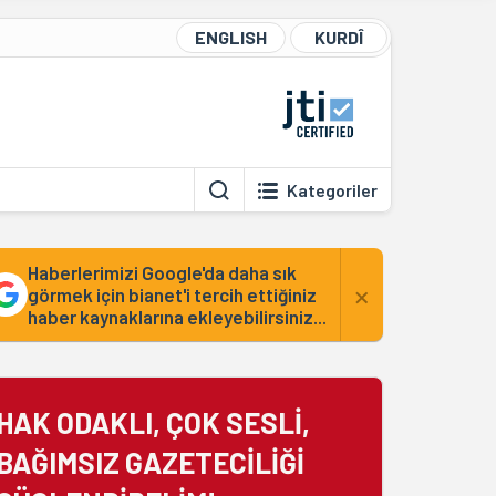
ENGLISH
KURDÎ
Kategoriler
Haberlerimizi Google'da daha sık
×
görmek için bianet'i tercih ettiğiniz
haber kaynaklarına ekleyebilirsiniz...
HAK ODAKLI, ÇOK SESLİ,
BAĞIMSIZ GAZETECİLİĞİ