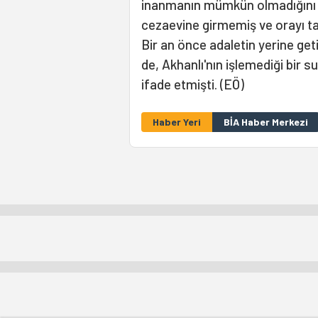
inanmanın mümkün olmadığını 
cezaevine girmemiş ve orayı tan
Bir an önce adaletin yerine get
de, Akhanlı'nın işlemediği bir 
ifade etmişti. (EÖ)
Haber Yeri
BİA Haber Merkezi