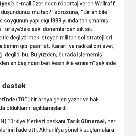
iyes
'e e-mail üzerinden
röportaj veren
Wallraff
ini düşündünüz mü hiç?" sorusuna,
"
Bir an bile
 soygunun yapıldığı 1989 yılında tanışmamış
Türkiye'deki eski dönemlerden sık sık
ddetle değiştirmek isteyen militan sol stratejileri
a benim gibi pasifist. Kararlı ve radikal biri evet,
ğı değildi bu. Bu yüzden, burada işlememiş
nden en başından beri kesinlikle eminim" şeklinde
a destek
ti'nde (TGC) bir araya gelen yazar ve hak
a olduklarını açıklamışlardı.
PEN) Türkiye Merkezi başkanı
Tarık Günersel
, her
erini ifade etti. Akhanlı'ya yönelik suçlamalara