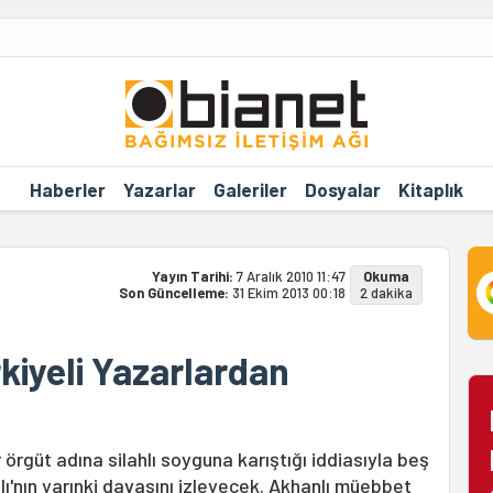
Haberler
Yazarlar
Galeriler
Dosyalar
Kitaplık
Yayın Tarihi:
7 Aralık 2010 11:47
Okuma
Son Güncelleme:
31 Ekim 2013 00:18
2 dakika
kiyeli Yazarlardan
 örgüt adına silahlı soyguna karıştığı iddiasıyla beş
ı'nın yarınki davasını izleyecek. Akhanlı müebbet