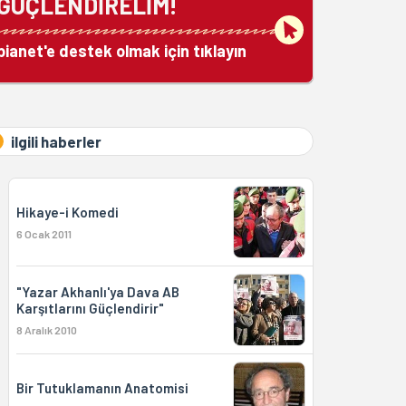
GÜÇLENDİRELİM!
bianet'e destek olmak için tıklayın
ilgili haberler
Hikaye-i Komedi
6 Ocak 2011
"Yazar Akhanlı'ya Dava AB
Karşıtlarını Güçlendirir"
8 Aralık 2010
Bir Tutuklamanın Anatomisi