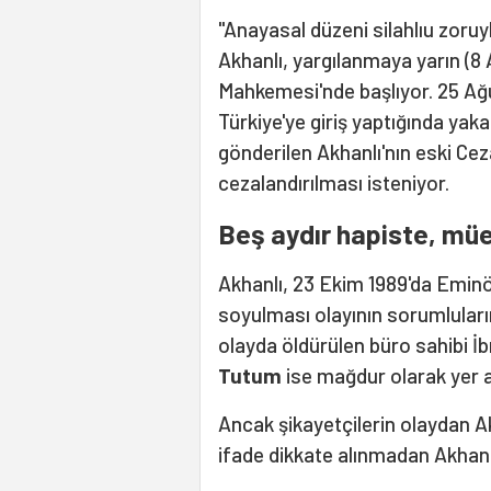
"Anayasal düzeni silahlıu zoru
Akhanlı, yargılanmaya yarın (8 A
Mahkemesi'nde başlıyor. 25 Ağu
Türkiye'ye giriş yaptığında yak
gönderilen Akhanlı'nın eski Ce
cezalandırılması isteniyor.
Beş aydır hapiste, mü
Akhanlı, 23 Ekim 1989'da Eminö
soyulması olayının sorumluların
olayda öldürülen büro sahibi İ
Tutum
ise mağdur olarak yer a
Ancak şikayetçilerin olaydan A
ifade dikkate alınmadan Akhan