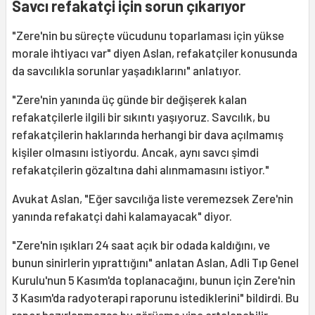
Savcı refakatçi için sorun çıkarıyor
"Zere'nin bu süreçte vücudunu toparlaması için yükse
morale ihtiyacı var" diyen Aslan, refakatçiler konusunda
da savcılıkla sorunlar yaşadıklarını" anlatıyor.
"Zere'nin yanında üç günde bir değişerek kalan
refakatçilerle ilgili bir sıkıntı yaşıyoruz. Savcılık, bu
refakatçilerin haklarında herhangi bir dava açılmamış
kişiler olmasını istiyordu. Ancak, aynı savcı şimdi
refakatçilerin gözaltına dahi alınmamasını istiyor."
Avukat Aslan, "Eğer savcılığa liste veremezsek Zere'nin
yanında refakatçi dahi kalamayacak" diyor.
"Zere'nin ışıkları 24 saat açık bir odada kaldığını, ve
bunun sinirlerin yıprattığını" anlatan Aslan, Adli Tıp Genel
Kurulu'nun 5 Kasım'da toplanacağını, bunun için Zere'nin
3 Kasım'da radyoterapi raporunu istediklerini" bildirdi. Bu
rapor hazırlanmazsa bu görüşme yine ertelenebilir.