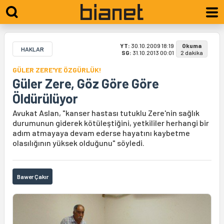
YT:
30.10.2009 18:19
Okuma
HAKLAR
SG:
31.10.2013 00:01
2 dakika
GÜLER ZERE'YE ÖZGÜRLÜK!
Güler Zere, Göz Göre Göre
Öldürülüyor
Avukat Aslan, "kanser hastası tutuklu Zere'nin sağlık
durumunun giderek kötüleştiğini, yetkililer herhangi bir
adım atmayaya devam ederse hayatını kaybetme
olasılığının yüksek olduğunu" söyledi.
Bawer Çakır