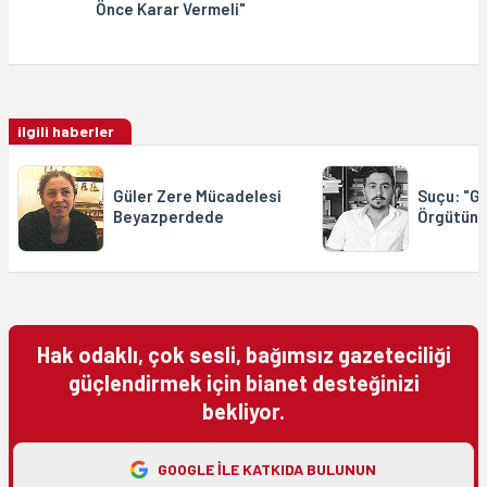
Önce Karar Vermeli"
ilgili haberler
Güler Zere Mücadelesi
Suçu: "G
Beyazperdede
Örgütüne
Hak odaklı, çok sesli, bağımsız gazeteciliği
güçlendirmek için bianet desteğinizi
bekliyor.
GOOGLE ILE KATKIDA BULUNUN