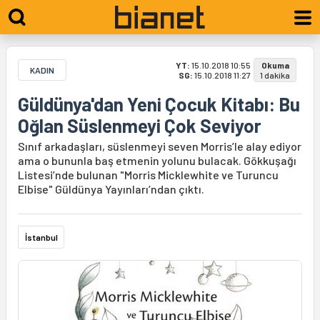
YT:
15.10.2018 10:55
Okuma
KADIN
SG:
15.10.2018 11:27
1 dakika
Güldünya'dan Yeni Çocuk Kitabı: Bu
Oğlan Süslenmeyi Çok Seviyor
Sınıf arkadaşları, süslenmeyi seven Morris’le alay ediyor
ama o bununla baş etmenin yolunu bulacak. Gökkuşağı
Listesi’nde bulunan "Morris Micklewhite ve Turuncu
Elbise" Güldünya Yayınları’ndan çıktı.
İstanbul