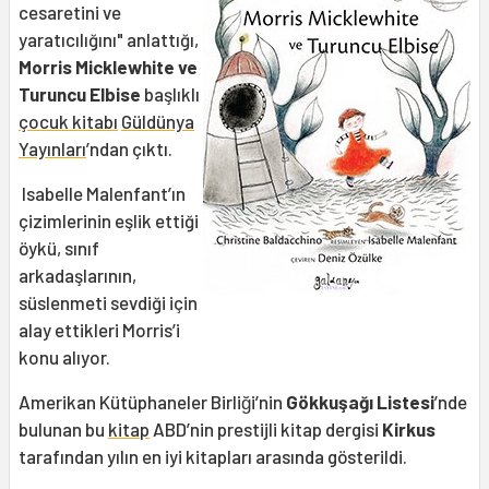
cesaretini ve
yaratıcılığını" anlattığı,
Morris Micklewhite ve
Turuncu Elbise
başlıklı
çocuk kitabı
Güldünya
Yayınları
’ndan çıktı.
Isabelle Malenfant’ın
çizimlerinin eşlik ettiği
öykü, sınıf
arkadaşlarının,
süslenmeti sevdiği için
alay ettikleri Morris’i
konu alıyor.
Amerikan Kütüphaneler Birliği’nin
Gökkuşağı Listesi
’nde
bulunan bu
kitap
ABD’nin prestijli kitap dergisi
Kirkus
tarafından yılın en iyi kitapları arasında gösterildi.