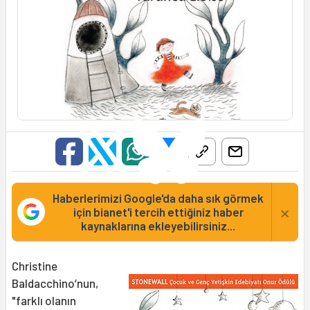
Haberlerimizi Google'da daha sık görmek
×
için bianet'i tercih ettiğiniz haber
kaynaklarına ekleyebilirsiniz...
Christine
Baldacchino’nun,
"farklı olanın