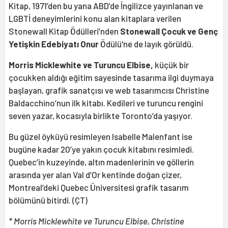
Kitap, 1971’den bu yana ABD’de İngilizce yayınlanan ve
LGBTİ deneyimlerini konu alan kitaplara verilen
Stonewall Kitap Ödülleri’nden
Stonewall Çocuk ve Genç
Yetişkin Edebiyatı Onur
Ödülü'ne de layık görüldü.
Morris Micklewhite ve Turuncu Elbise,
küçük bir
çocukken aldığı eğitim sayesinde tasarıma ilgi duymaya
başlayan, grafik sanatçısı ve web tasarımcısı Christine
Baldacchino’nun ilk kitabı. Kedileri ve turuncu rengini
seven yazar, kocasıyla birlikte Toronto’da yaşıyor.
Bu güzel öyküyü resimleyen Isabelle Malenfant ise
bugüne kadar 20’ye yakın çocuk kitabını resimledi.
Quebec’in kuzeyinde, altın madenlerinin ve göllerin
arasında yer alan Val d’Or kentinde doğan çizer,
Montreal’deki Quebec Üniversitesi grafik tasarım
bölümünü bitirdi. (ÇT)
* Morris Micklewhite ve Turuncu Elbise, Christine