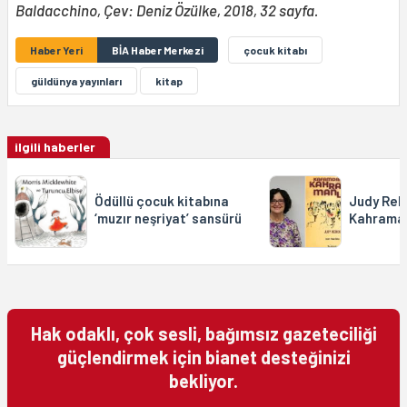
Baldacchino, Çev: Deniz Özülke, 2018, 32 sayfa.
Haber Yeri
BİA Haber Merkezi
çocuk kitabı
güldünya yayınları
kitap
ilgili haberler
Ödüllü çocuk kitabına
Judy Reb
‘muzır neşriyat’ sansürü
Kahraman
Hak odaklı, çok sesli, bağımsız gazeteciliği
güçlendirmek için bianet desteğinizi
bekliyor.