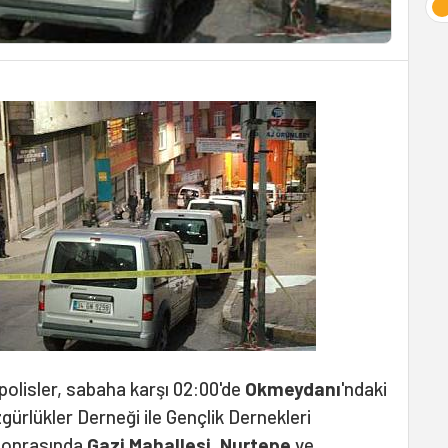
olisler, sabaha karşı 02:00'de
Okmeydanı
'ndaki
zgürlükler Derneği ile Gençlik Dernekleri
 Sonrasında
Gazi Mahallesi
,
Nurtepe
ve