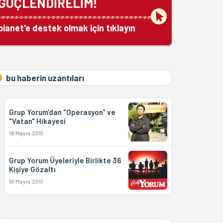
GÜÇLENDİRELİM!
bianet'e destek olmak için tıklayın
bu haberin uzantıları
Grup Yorum'dan "Operasyon" ve
"Vatan" Hikayesi
18 Mayıs 2011
Grup Yorum Üyeleriyle Birlikte 36
Kişiye Gözaltı
10 Mayıs 2011