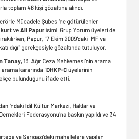
rla toplam 46 kişi gözaltına alındı.
Terörle Mücadele Şubesi'ne götürülenler
kurt
ve
Ali Papur
isimli Grup Yorum üyeleri de
ırakılırken, Papur, "7 Ekim 2009'daki IMF ve
tıldığı" gerekçesiyle gözaltında tutuluyor.
n Tanay
, 13. Ağır Ceza Mahkemesi'nin arama
ı, arama kararında "
DHKP-C
üyelerinin
rekçe bulunduğunu ifade etti.
nı'ndaki İdil Kültür Merkezi, Haklar ve
 Dernekleri Federasyonu'na baskın yapıldı ve 34
rtepe ve Sarıgazi'deki mahallelere yapılan