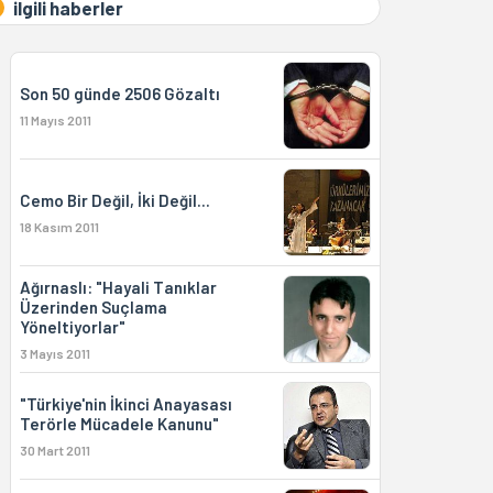
ilgili haberler
Son 50 günde 2506 Gözaltı
11 Mayıs 2011
Cemo Bir Değil, İki Değil...
18 Kasım 2011
Ağırnaslı: "Hayali Tanıklar
Üzerinden Suçlama
Yöneltiyorlar"
3 Mayıs 2011
"Türkiye'nin İkinci Anayasası
Terörle Mücadele Kanunu"
30 Mart 2011