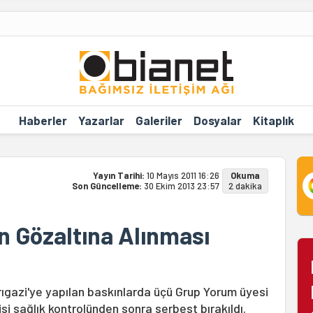
Haberler
Yazarlar
Galeriler
Dosyalar
Kitaplık
Yayın Tarihi:
10 Mayıs 2011 16:26
Okuma
Son Güncelleme:
30 Ekim 2013 23:57
2 dakika
n Gözaltına Alınması
ıgazi'ye yapılan baskınlarda üçü Grup Yorum üyesi
kisi sağlık kontrolünden sonra serbest bırakıldı.