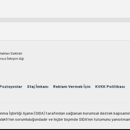
kları Saklıdır
msız İletişim Ağı
 Pozisyonlar
Staj İmkanı
Reklam Vermek İçin
KVKK Politikası
lkınma İşbirliği Ajansı (SIDA) tarafından sağlanan kurumsal destek kapsamın
 Vakfı'nın sorumluluğundadır ve hiçbir biçimde SIDA'nın tutumunu yansıtma