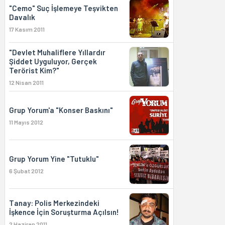
"Cemo" Suç İşlemeye Teşvikten
Davalık
17 Kasım 2011
"Devlet Muhaliflere Yıllardır
Şiddet Uyguluyor, Gerçek
Terörist Kim?"
12 Nisan 2011
Grup Yorum'a "Konser Baskını"
11 Mayıs 2012
Grup Yorum Yine "Tutuklu"
6 Şubat 2012
Tanay: Polis Merkezindeki
İşkence İçin Soruşturma Açılsın!
2 Haziran 2011