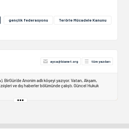
gençlik federasyonu
Terörle Mücadele Kanunu
ayca@bianet.org
tüm yazıları
). BirGün’de Anonim adlı köşeyi yazıyor. Vatan, Akşam,
ıişleri ve dış haberler bölümünde çalıştı. Güncel Hukuk