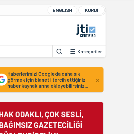
ENGLISH
KURDÎ
Kategoriler
Haberlerimizi Google'da daha sık
×
görmek için bianet'i tercih ettiğiniz
haber kaynaklarına ekleyebilirsiniz...
HAK ODAKLI, ÇOK SESLİ,
BAĞIMSIZ GAZETECİLİĞİ