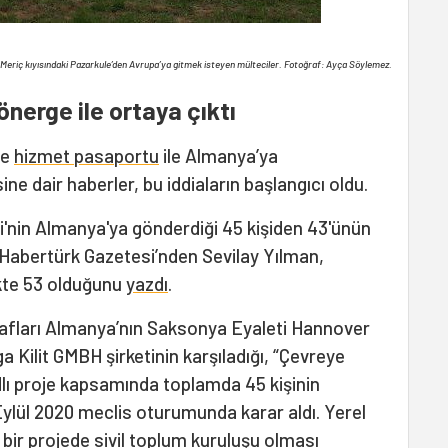
, Meriç kıyısındaki Pazarkule’den Avrupa’ya gitmek isteyen mülteciler. Fotoğraf: Ayça Söylemez.
nerge ile ortaya çıktı
de
hizmet pasaportu
ile Almanya’ya
e dair haberler, bu iddiaların başlangıcı oldu.
si'nin Almanya'ya gönderdiği 45 kişiden 43'ünün
 Habertürk Gazetesi’nden Sevilay Yılman,
ekte 53 olduğunu
yazdı
.
rafları Almanya’nın Saksonya Eyaleti Hannover
 Kilit GMBH şirketinin karşıladığı, “Çevreye
dlı proje kapsamında toplamda 45 kişinin
Eylül 2020 meclis oturumunda karar aldı. Yerel
bir projede sivil toplum kuruluşu olması