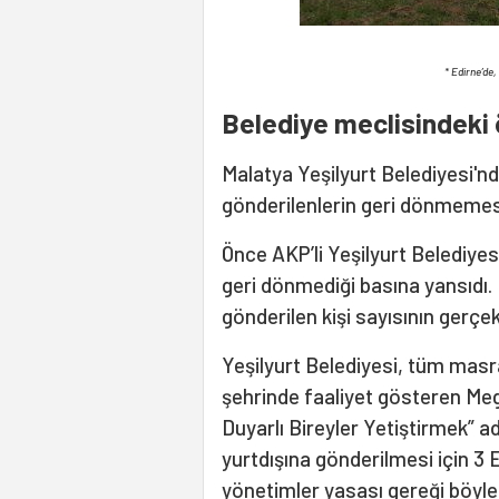
* Edirne’de
Belediye meclisindeki ö
Malatya Yeşilyurt Belediyesi'n
gönderilenlerin geri dönmemesin
Önce AKP’li Yeşilyurt Belediye
geri dönmediği basına yansıdı.
gönderilen kişi sayısının gerç
Yeşilyurt Belediyesi, tüm mas
şehrinde faaliyet gösteren Mega
Duyarlı Bireyler Yetiştirmek” a
yurtdışına gönderilmesi için 3 
yönetimler yasası gereği böyle 