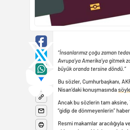
“İnsanlarımız çoğu zaman tedavi 
Avrupa'ya Amerika'ya gitmek zo
büyük oranda tersine döndü.”
Bu sözler, Cumhurbaşkanı, AKP
Nisan’daki konuşmasında
söyl
Ancak bu sözlerin tam aksine, T
“gidip de dönmeyenlerin” haberl
Resmi makamlar aracılığıyla ve