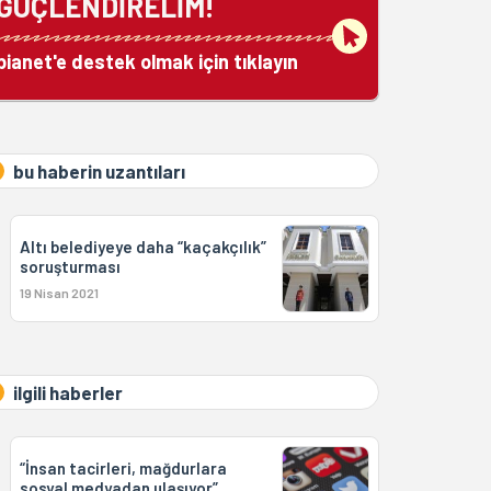
GÜÇLENDİRELİM!
bianet'e destek olmak için tıklayın
bu haberin uzantıları
Altı belediyeye daha “kaçakçılık”
soruşturması
19 Nisan 2021
ilgili haberler
“İnsan tacirleri, mağdurlara
sosyal medyadan ulaşıyor”