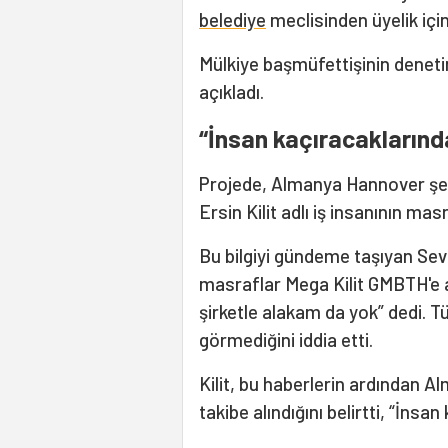
belediye
meclisinden üyelik için 
Mülkiye başmüfettişinin denetimi
açıkladı.
“İnsan kaçıracakların
Projede, Almanya Hannover şehri
Ersin Kilit adlı iş insanının ma
Bu bilgiyi gündeme taşıyan Sev
masraflar Mega Kilit GMBTH'e a
şirketle alakam da yok” dedi. T
görmediğini iddia etti.
Kilit, bu haberlerin ardından A
takibe alındığını belirtti, “İns