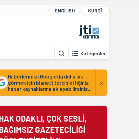
ENGLISH
KURDÎ
Kategoriler
Haberlerimizi Google'da daha sık
×
görmek için bianet'i tercih ettiğiniz
haber kaynaklarına ekleyebilirsiniz...
HAK ODAKLI, ÇOK SESLİ,
BAĞIMSIZ GAZETECİLİĞİ