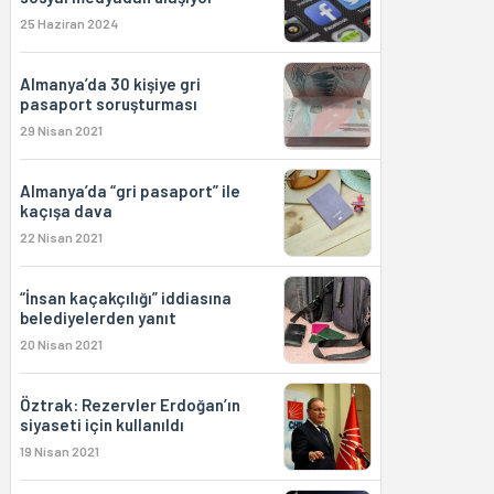
25 Haziran 2024
Almanya’da 30 kişiye gri
pasaport soruşturması
29 Nisan 2021
Almanya’da “gri pasaport” ile
kaçışa dava
22 Nisan 2021
“İnsan kaçakçılığı” iddiasına
belediyelerden yanıt
20 Nisan 2021
Öztrak: Rezervler Erdoğan’ın
siyaseti için kullanıldı
19 Nisan 2021