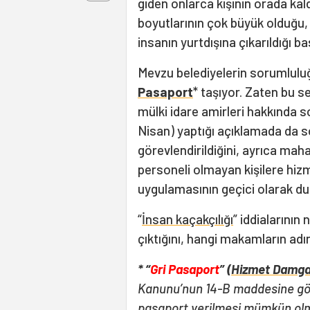
giden onlarca kişinin orada kal
boyutlarının çok büyük olduğu, 
insanın yurtdışına çıkarıldığı ba
Mevzu belediyelerin sorumluluğ
Pasaport
* taşıyor. Zaten bu se
mülki idare amirleri hakkında 
Nisan) yaptığı açıklamada da s
görevlendirildiğini, ayrıca maha
personeli olmayan kişilere hi
uygulamasının geçici olarak d
“
İnsan kaçakçılığı
” iddialarının 
çıktığını, hangi makamların adın
* “
Gri Pasaport
” (
Hizmet Damga
Kanunu’nun 14-B maddesine gör
pasaport verilmesi mümkün olm