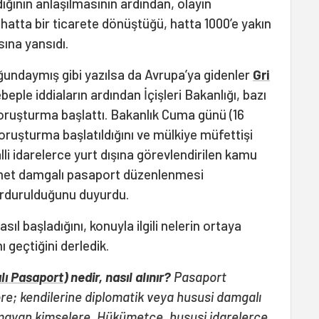
dığının anlaşılmasının ardından, olayın
hatta bir ticarete dönüştüğü, hatta 1000’e yakın
sına yansıdı.
undaymış gibi yazılsa da Avrupa’ya gidenler
Gri
beple iddiaların ardından İçişleri Bakanlığı, bazı
soruşturma başlattı. Bakanlık Cuma günü (16
oruşturma başlatıldığını ve mülkiye müfettişi
lli idarelerce yurt dışına görevlendirilen kamu
zmet damgalı pasaport düzenlenmesi
urdurulduğunu duyurdu.
nasıl başladığını, konuyla ilgili nelerin ortaya
ı geçtiğini derledik.
lı Pasaport
) nedir, nasıl alınır?
Pasaport
e; kendilerine diplomatik veya hususi damgalı
ayan kimselere, Hükümetçe, hususi idarelerce