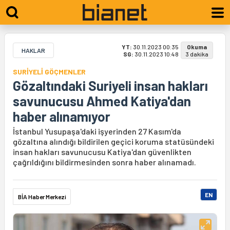
YT:
30.11.2023 00:35
Okuma
HAKLAR
SG:
30.11.2023 10:48
3 dakika
SURİYELİ GÖÇMENLER
Gözaltındaki Suriyeli insan hakları
savunucusu Ahmed Katiya'dan
haber alınamıyor
İstanbul Yusupaşa'daki işyerinden 27 Kasım'da
gözaltına alındığı bildirilen geçici koruma statüsündeki
insan hakları savunucusu Katiya'dan güvenlikten
çağrıldığını bildirmesinden sonra haber alınamadı.
EN
BİA Haber Merkezi