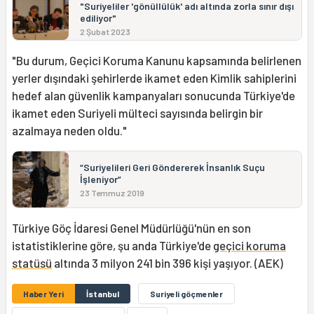
"Suriyeliler 'gönüllülük' adı altında zorla sınır dışı
ediliyor"
2 Şubat 2023
"Bu durum, Geçici Koruma Kanunu kapsamında belirlenen
yerler dışındaki şehirlerde ikamet eden Kimlik sahiplerini
hedef alan güvenlik kampanyaları sonucunda Türkiye'de
ikamet eden Suriyeli mülteci sayısında belirgin bir
azalmaya neden oldu."
“Suriyelileri Geri Göndererek İnsanlık Suçu
İşleniyor”
23 Temmuz 2019
Türkiye Göç İdaresi Genel Müdürlüğü'nün en son
istatistiklerine göre, şu anda Türkiye'de
geçici koruma
statüsü
altında 3 milyon 241 bin 396 kişi yaşıyor. (AEK)
Haber Yeri
İstanbul
Suriyeli göçmenler