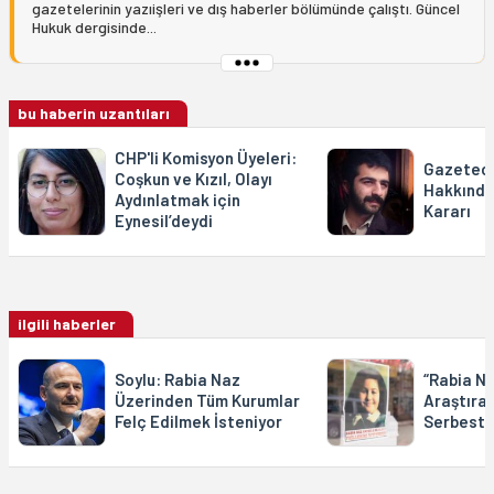
gazetelerinin yazıişleri ve dış haberler bölümünde çalıştı. Güncel
Hukuk dergisinde...
bu haberin uzantıları
CHP'li Komisyon Üyeleri:
Gazeteci
Coşkun ve Kızıl, Olayı
Hakkında
Aydınlatmak için
Kararı
Eynesil’deydi
ilgili haberler
Soylu: Rabia Naz
“Rabia N
Üzerinden Tüm Kurumlar
Araştıra
Felç Edilmek İsteniyor
Serbest B