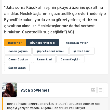
“Daha sonra Küçükal’ın eşinin şikayeti üzerine gözaltına
alındılar. Meslektaşlarımız gazetecilik görevleri nedeniyle
Eynesil’de bulunuyordu ve bu görevi yerine getirirken
gözaltına alındılar. Meslektaşlarımız derhal serbest
bırakılsın. Gazetecilik suç değildir.” (AS)
Haber Yeri
BİA Haber Merkezi
Rabia Naz Vatan
canan çoşkun
şüpheli çocuk ölümü
şüpheli ölüm
Canan Coşkun
kazım kızıl
Canan Coşkûn
Şaban Vatan
Ayça Söylemez
bianet İnsan Hakları Editörü (2011-2024). BirGün’de Anonim adlı
köşeyi yazıyor. Vatan, Akşam, HaberTürk ve Hürriyet