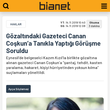
YT:
14.11.2019 10:40
Okuma
HAKLAR
SG:
14.11.2019 12:08
3 dakika
Gözaltındaki Gazeteci Canan
Coşkun’a Tanıkla Yaptığı Görüşme
Soruldu
Eynesil’de belgeselci Kazım Kızıl’la birlikte gözaltına
alınan gazeteci Canan Coşkun’a “şantaj, tehdit, kasten
yaralama, hakaret, kişiyi hürriyetinden yoksun kılma”
suçlamaları yöneltildi.
Ayça Söylemez