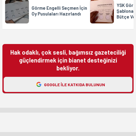
YSK Görme
Görme Engelli Seçmen İçin
Şablona İ
Oy Pusulaları Hazırlandı
Bütçe Ve
Hak odaklı, çok sesli, bağımsız gazeteciliği
güçlendirmek için bianet desteğinizi
bekliyor.
GOOGLE ILE KATKIDA BULUNUN