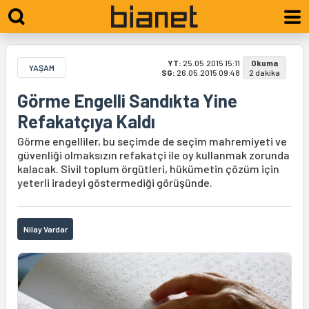
YT:
25.05.2015 15:11
Okuma
YAŞAM
SG:
26.05.2015 09:48
2 dakika
Görme Engelli Sandıkta Yine
Refakatçıya Kaldı
Görme engelliler, bu seçimde de seçim mahremiyeti ve
güvenliği olmaksızın refakatçi ile oy kullanmak zorunda
kalacak. Sivil toplum örgütleri, hükümetin çözüm için
yeterli iradeyi göstermediği görüşünde.
Nilay Vardar