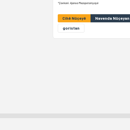
*Çavkanî: Ajansa Mezopotamyayê
Cihê Nûçeyê
Navenda Nûçeyan 
goristan