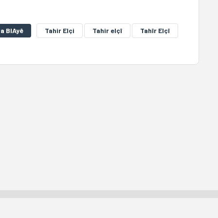
a BIAyê
Tahir Elçi
Tahir elçî
Tahîr Elçî