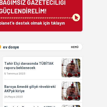
BAĞIMSIZ GAZETECİLİĞİ
GÜÇLENDİRELİM!
bianet'e destek olmak için tıklayın
ev dosye
HEMÛ
Tahir Elçi davasında TÜBİTAK
raporu beklenecek
5 Temmuz 2023
Baroya Amedê giliyê rêvebirekî
AKPyê kiriye
24 Mayıs 2023