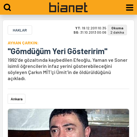
YT:
19.12.2011 10:35
Okuma
HAKLAR
SG:
31.10.2013 00:06
2 dakika
AYHAN ÇARKIN:
"Gömdüğüm Yeri Gösteririm"
1992'de gözaltında kaybedilen Efeoğlu, Yaman ve Soner
isimli öğrencilerin infaz yerini gösterebileceğini
söyleyen Çarkın MİT'çi Ümit'in de öldürüldüğünü
açıkladı.
Ankara