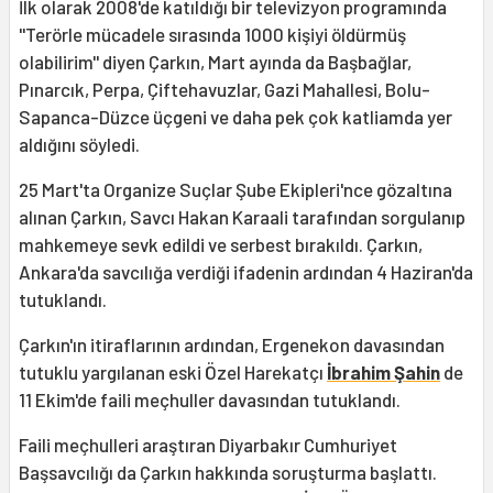
İlk olarak 2008'de katıldığı bir televizyon programında
''Terörle mücadele sırasında 1000 kişiyi öldürmüş
olabilirim'' diyen Çarkın, Mart ayında da Başbağlar,
Pınarcık, Perpa, Çiftehavuzlar, Gazi Mahallesi, Bolu-
Sapanca-Düzce üçgeni ve daha pek çok katliamda yer
aldığını söyledi.
25 Mart'ta Organize Suçlar Şube Ekipleri'nce gözaltına
alınan Çarkın, Savcı Hakan Karaali tarafından sorgulanıp
mahkemeye sevk edildi ve serbest bırakıldı. Çarkın,
Ankara'da savcılığa verdiği ifadenin ardından 4 Haziran'da
tutuklandı.
Çarkın'ın itiraflarının ardından, Ergenekon davasından
tutuklu yargılanan eski Özel Harekatçı
İbrahim Şahin
de
11 Ekim'de faili meçhuller davasından tutuklandı.
Faili meçhulleri araştıran Diyarbakır Cumhuriyet
Başsavcılığı da Çarkın hakkında soruşturma başlattı.