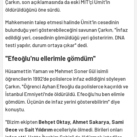
Çarkın, son açıklamasında da eski MİT'çi Ümit'in
öldürüldüğünü öne sürdü.
Mahkemenin talep etmesi halinde Ümit'in cesedinin
bulunduğu yeri gösterebileceğini savunan Çarkın, "İnfaz
edildiği yeri, cesedinin gömüldüğü yeri gösteririm. DNA
testi yapılır, durum ortaya çıkar" dedi.
"Efeoğlu'nu ellerimle gömdüm"
Hüsamettin Yaman ve Mehmet Soner Gül isimli
öğrencilerin 1992'de polislerce infaz edildiğini söyleyen
Çarkın, "Öğrenci Ayhan Efeoğlu da polislerce kaçırıldı ve
İstanbul Emniyeti'nde öldürüldü. Efeoğlu'nu ben elimle
gömdüm. Üçünün de infaz yerini gösterebilirim" diye
konuştu.
"Bizim ekipten
Behçet Oktay, Ahmet Sakarya, Sami
Gece
ve
Sait Yıldırım
ecelleriyle ölmedi. Birileri onları
infaz etti. Hatta İbrahim Şahin'i de öldürmek istediler.