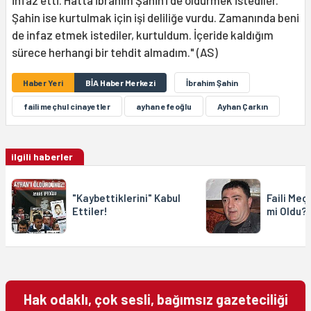
Şahin ise kurtulmak için işi deliliğe vurdu. Zamanında beni
de infaz etmek istediler, kurtuldum. İçeride kaldığım
sürece herhangi bir tehdit almadım." (AS)
Haber Yeri
BİA Haber Merkezi
İbrahim Şahin
faili meçhul cinayetler
ayhan efeoğlu
Ayhan Çarkın
ilgili haberler
"Kaybettiklerini" Kabul
Faili Meç
Ettiler!
mi Oldu?
Hak odaklı, çok sesli, bağımsız gazeteciliği