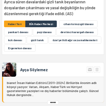
Ayrıca süren davalardaki gizli tanık beyanlarının
dosyalardan çıkarılması ve yasal değişikliğin bu yönde
düzenlenmesi gerektiği ifade edildi. (AS)
Haber Yeri
BİA Haber Merkezi
cihan kırmızıgül davası
pankart davası
puşi davası
devrimci karargah davası
kck davası
gizli tanık
özel yetkili ağır ceza mahkemeleri
Ergenekon davası
Ayça Söylemez
bianet İnsan Hakları Editörü (2011-2024). BirGün’de Anonim adlı
köşeyi yazıyor. Vatan, Akşam, HaberTürk ve Hürriyet
gazetelerinin yazıişleri ve dış haberler bölümünde çalıştı. Güncel
Hukuk dergisinde...