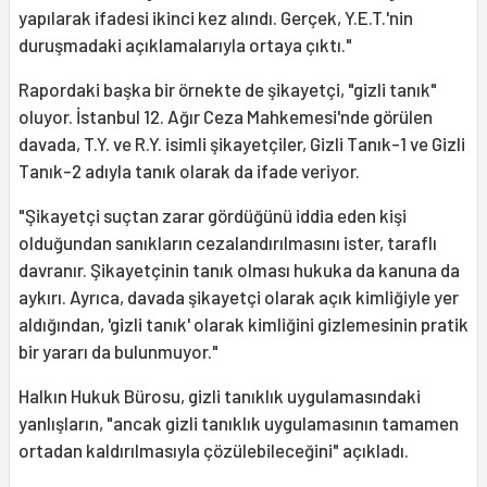
yapılarak ifadesi ikinci kez alındı. Gerçek, Y.E.T.'nin
duruşmadaki açıklamalarıyla ortaya çıktı."
Rapordaki başka bir örnekte de şikayetçi, "gizli tanık"
oluyor. İstanbul 12. Ağır Ceza Mahkemesi'nde görülen
davada, T.Y. ve R.Y. isimli şikayetçiler, Gizli Tanık-1 ve Gizli
Tanık-2 adıyla tanık olarak da ifade veriyor.
"Şikayetçi suçtan zarar gördüğünü iddia eden kişi
olduğundan sanıkların cezalandırılmasını ister, taraflı
davranır. Şikayetçinin tanık olması hukuka da kanuna da
aykırı. Ayrıca, davada şikayetçi olarak açık kimliğiyle yer
aldığından, 'gizli tanık' olarak kimliğini gizlemesinin pratik
bir yararı da bulunmuyor."
Halkın Hukuk Bürosu, gizli tanıklık uygulamasındaki
yanlışların, "ancak gizli tanıklık uygulamasının tamamen
ortadan kaldırılmasıyla çözülebileceğini" açıkladı.