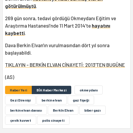
götürülmüştü
.
269 gün sonra, tedavi gördüğü Okmeydanı Eğitim ve
Araştırma Hastanesi’nde 11 Mart 2014'te
hayatını
kaybetti
.
Dava Berkin Elvan'ın vurulmasından dört yıl sonra
başlayabildi.
TIKLAYIN - BERKİN ELVAN CİNAYETİ: 2013'TEN BUGÜNE
(AS)
Haber Yeri
BİA Haber Merkezi
okmeydanı
Gezi Direnişi
berkin elvan
gaz fişeği
berkin elvan davası
Berkîn Elvan
biber gazı
çevik kuvvet
polis cinayeti