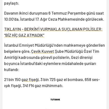
paylaştı.
Davanın ikinci duruşması 6 Temmuz Perşembe günü saat
10.00’da, İstanbul 17. Ağır Ceza Mahkemesinde görülecek.
TIKLAYIN - BERKİN’İ VURMAKLA SUÇLANAN POLİSLER:
“BİZ HİÇ GAZ ATMADIK”
İstanbul Emniyet Müdürlüğü’nden mahkemeye gönderilen
belgelere göre,
Çevik Kuvvet
Şube Müdürlüğü Özel Tim
Amirliği kadrosunda görevli polislerin, Gezi direnişi
boyunca İstanbul’daki eylemlere müdahalede şunları
kullandı:
21 bin 150
gaz fişeği
, 3 bin 725 gaz el bombası, 658 ses-
ışık fişeği, 341 FN gaz mühimmatı.