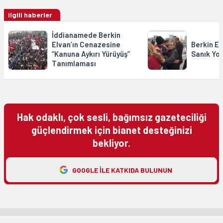
ilgili haberler
İddianamede Berkin
Elvan’ın Cenazesine
Berkin E
“Kanuna Aykırı Yürüyüş”
Sanık Yok
Tanımlaması
Hak odaklı, çok sesli, bağımsız gazeteciliği
güçlendirmek için bianet desteğinizi
bekliyor.
GOOGLE ILE KATKIDA BULUNUN