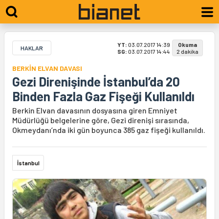
YT:
03.07.2017 14:39
Okuma
HAKLAR
SG:
03.07.2017 14:44
2 dakika
BERKİN ELVAN DAVASI
Gezi Direnişinde İstanbul’da 20
Binden Fazla Gaz Fişeği Kullanıldı
Berkin Elvan davasının dosyasına giren Emniyet
Müdürlüğü belgelerine göre, Gezi direnişi sırasında,
Okmeydanı’nda iki gün boyunca 385 gaz fişeği kullanıldı.
İstanbul