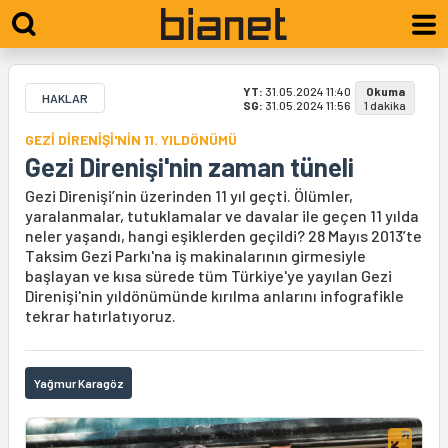
YT:
31.05.2024 11:40
Okuma
HAKLAR
SG:
31.05.2024 11:56
1 dakika
GEZİ DİRENİŞİ'NİN 11. YILDÖNÜMÜ
Gezi Direnişi'nin zaman tüneli
Gezi Direnişi’nin üzerinden 11 yıl geçti. Ölümler,
yaralanmalar, tutuklamalar ve davalar ile geçen 11 yılda
neler yaşandı, hangi eşiklerden geçildi? 28 Mayıs 2013’te
Taksim Gezi Parkı'na iş makinalarının girmesiyle
başlayan ve kısa sürede tüm Türkiye'ye yayılan Gezi
Direnişi'nin yıldönümünde kırılma anlarını infografikle
tekrar hatırlatıyoruz.
Yağmur Karagöz