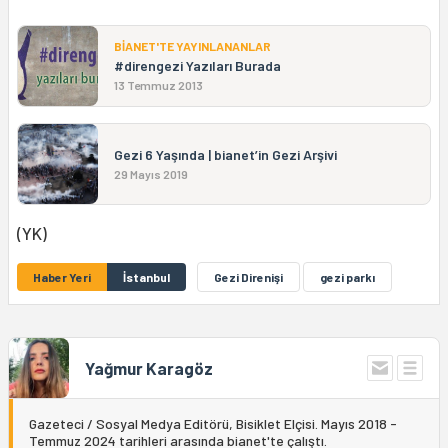
BİANET'TE YAYINLANANLAR
#direngezi Yazıları Burada
13 Temmuz 2013
Gezi 6 Yaşında | bianet’in Gezi Arşivi
29 Mayıs 2019
(YK)
Haber Yeri
İstanbul
Gezi Direnişi
gezi parkı
Yağmur Karagöz
Gazeteci / Sosyal Medya Editörü, Bisiklet Elçisi. Mayıs 2018 -
Temmuz 2024 tarihleri arasında bianet'te çalıştı.