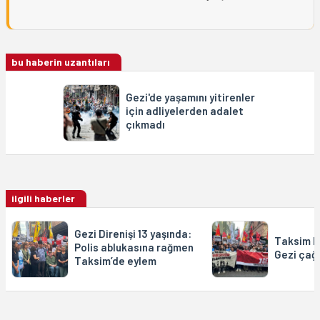
bu haberin uzantıları
Gezi'de yaşamını yitirenler
için adliyelerden adalet
çıkmadı
ilgili haberler
Gezi Direnişi 13 yaşında:
Taksim D
Polis ablukasına rağmen
Gezi çağr
Taksim’de eylem