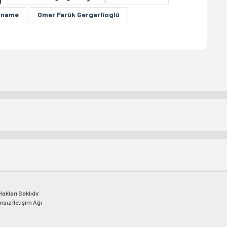
aname
Omer Farûk Gergerlîoglû
kları Saklıdır
msız İletişim Ağı