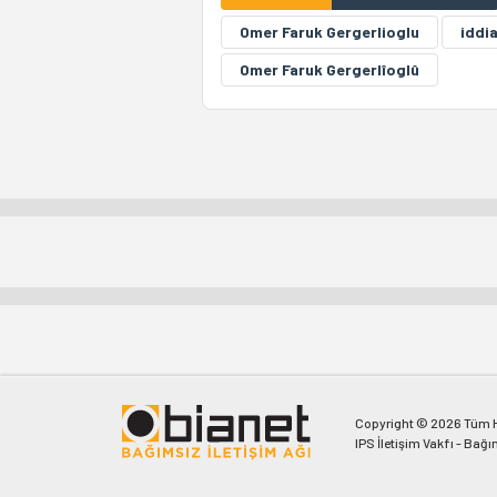
Omer Faruk Gergerlioglu
iddi
Omer Faruk Gergerlîoglû
Copyright © 2026 Tüm Ha
IPS İletişim Vakfı - Bağı