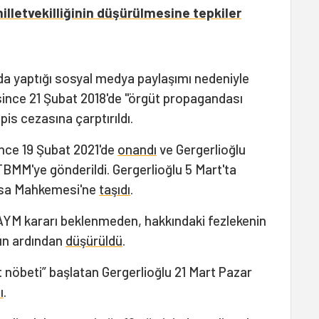
lletvekilliğinin düşürülmesine tepkiler
da yaptığı sosyal medya paylaşımı nedeniyle
ince 21 Şubat 2018'de "örgüt propagandası
is cezasına çarptırıldı.
ince 19 Şubat 2021'de
onandı
ve Gergerlioğlu
TBMM'ye gönderildi. Gergerlioğlu 5 Mart'ta
yasa Mahkemesi'ne
taşıdı
.
i AYM kararı beklenmeden, hakkındaki fezlekenin
nın ardından
düşürüldü
.
nöbeti” başlatan Gergerlioğlu 21 Mart Pazar
ı
.