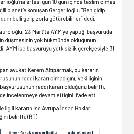
rlioğlu'na ertesi gün 10 gün içinde teslim olması
ilgili bianet'e konuşan Gergerlioğlu, "Ben gidip
m belli gelip zorla götürebilirler”
dedi
.
Katırcıoğlu, 23 Mart’ta AYM’ye yaptığı başvuruda
ğinin düşmesinin yok hükmünde olduğunun
edi, AYM ise başvuruyu yetkisizlik gerekçesiyle 31
yapan avukat Kerem Altıparmak, bu kararın
usunun reddi kararı olmadığını, vekilliğinin
başvurusunun reddi kararı olduğunu belirtti,
e incelenmeye devam ettiğini ifade etti.
e ilgili kararın ise Avrupa İnsan Hakları
ı belirtti. (RT)
ömer faruk gergerlioğlu
adalet nöbeti