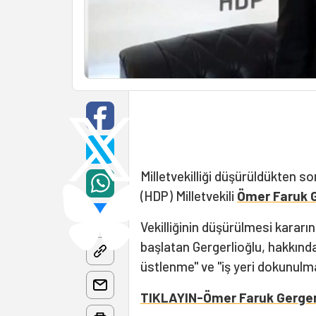
Milletvekilliği düşürüldükten s
(HDP) Milletvekili
Ömer Faruk G
Vekilliğinin düşürülmesi kararı
başlatan Gergerlioğlu, hakkın
üstlenme" ve "iş yeri dokunulmaz
TIKLAYIN-Ömer Faruk Gergerli