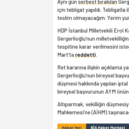
Aynı gün
serbest bırakılan
Gerge
için tebligat yapıldı. Tebligatla 
teslim olmayacağım. Yerim yurdu
HDP İstanbul Milletvekili Erol 
Gergerlioğlu’nun milletvekilli
tespitine karar verilmesini ist
Mart’ta
reddetti
.
Ret kararına ilişkin açıklama 
Gergerlioğlu’nun bireysel başvur
düşmesi hakkında yapılan iptal 
bireysel başvurunun AYM önünd
Altıparmak, vekilliğin düşmesiyl
Mahkemesi’ne (AİHM) taşınacağın
Haber Yeri
BİA Haber Merkezi