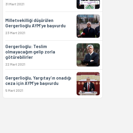
31 Mart 2021
Milletvekilliği düşürülen
Gergerlioğlu AYM’ye başvurdu
23 Mart 2021
Gergerlioğlu: Teslim
olmayacağım gelip zorla
götürebilirler
22 Mart 2021
Gergerlioğlu, Yargıtay’ın onadığı
ceza için AYM'ye başvurdu
5 Mart 2021