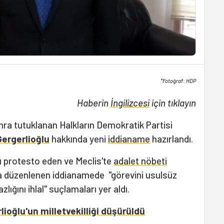
*Fotoğraf: HDP
Haberin
İngilizcesi
için tıklayın
onra tutuklanan Halkların Demokratik Partisi
ergerlioğlu
hakkında yeni
iddianame
hazırlandı.
nı protesto eden ve Meclis'te
adalet nöbeti
da düzenlenen iddianamede "görevini usulsüz
lığını ihlal" suçlamaları yer aldı.
oğlu'un milletvekilliği düşürüldü