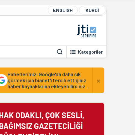
ENGLISH
KURDÎ
Kategoriler
Haberlerimizi Google'da daha sık
×
görmek için bianet'i tercih ettiğiniz
haber kaynaklarına ekleyebilirsiniz...
HAK ODAKLI, ÇOK SESLİ,
BAĞIMSIZ GAZETECİLİĞİ