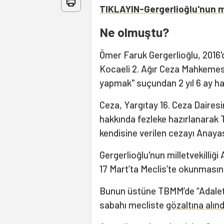
TIKLAYIN-Gergerlioğlu'nun mi
Ne olmuştu?
Ömer Faruk Gergerlioğlu, 2016'
Kocaeli 2. Ağır Ceza Mahkemes
yapmak" suçundan 2 yıl 6 ay hap
Ceza, Yargıtay 16. Ceza Daires
hakkında fezleke hazırlanarak 
kendisine verilen cezayı Ana
Gergerlioğlu'nun milletvekilliğ
17 Mart’ta Meclis’te okunması
Bunun üstüne TBMM’de “Adalet 
sabahı mecliste
gözaltına alınd