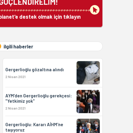
GÜÇLENDİRELİM!
bianet'e destek olmak için tıklayın
ilgili haberler
Gergerlioğlu gözaltına alındı
2 Nisan 2021
AYM'den Gergerlioğlu gerekçesi:
"Yetkimiz yok"
2 Nisan 2021
Gergerlioğlu: Kararı AİHM'ne
taşıyoruz