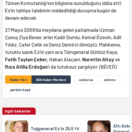
Tümen Komutanlığı'nın bilgisine sunulduğunu iddia etti.
Es'in tahliye talebinin reddedildiği duruşma bugün de
devam edecek.
27 Mayıs 2009'da meydana gelen patlamada Uzman
Çavuş Ziya Bener, erler Kadir Dumlu, Kemal Özevin, Adil
Yıldız, Cafer Çelik ve Deniz Demirci ölmüştü. Mahkeme,
tutuklu sanık Es'in yanı sıra Tümgeneral Gürbüz Kaya,
Fatih Taylan Çeker,
Hakan Alaçam,
Nurettin Altay
ve
Rıza Atilla Erdoğan
'ı da tutuksuz yargılıyor. (BÖ/EÖ)
Haber Yeri
BİA Haber Merkezi
çukurca
zeki es
gürbüz kaya
ilgili haberler
Altı Aske
Tuğgeneral Es'in 25,5 Yıl
Generali