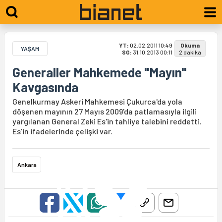
YT:
02.02.2011 10:49
Okuma
YAŞAM
SG:
31.10.2013 00:11
2 dakika
Generaller Mahkemede "Mayın"
Kavgasında
Genelkurmay Askeri Mahkemesi Çukurca'da yola
döşenen mayının 27 Mayıs 2009'da patlamasıyla ilgili
yargılanan General Zeki Es'in tahliye talebini reddetti.
Es'in ifadelerinde çelişki var.
Ankara