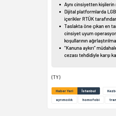
Aynı cinsiyetten kişilerin 
Dijital platformlarda LG
içerikler RTÜK tarafından
Taslakta öne çıkan en tar
cinsiyet uyum operasyonu
koşullarının ağırlaştırılma
“Kanuna aykırı” müdahale
cezası tehdidiyle karşı k
(TY)
Haber Yeri
İstanbul
Kezb
ayrımcılık
homofobi
tra