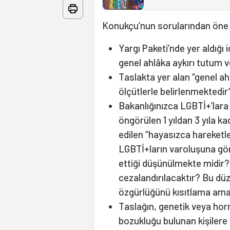
Konukçu’nun sorularından öne 
Yargı Paketi’nde yer aldığı 
genel ahlâka aykırı tutum 
Taslakta yer alan “genel ah
ölçütlerle belirlenmektedir
Bakanlığınızca LGBTİ+’lara 
öngörülen 1 yıldan 3 yıla k
edilen “hayasızca hareketl
LGBTİ+ların varoluşuna gö
ettiği düşünülmekte midir? 
cezalandırılacaktır? Bu d
özgürlüğünü kısıtlama ama
Taslağın, genetik veya hor
bozukluğu bulunan kişilere 