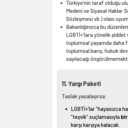
Türkiye’nin taraf olduğu ul
Medeni ve Siyasal Haklar 
Sözleşmesi vb.) olası uyum
Bakanlığınızca bu düzenlem
LGBTİ+’lara yönelik şiddet 
toplumsal yaşamda daha faz
toplumsal barış, hukuk devl
sayılacağı öngörülmemekt
11. Yargı Paketi
Taslak yasalaşırsa:
LGBTİ+’lar “hayasızca har
“teşvik” suçlamasıyla
bi
karşı karşıya kalacak.