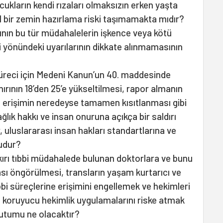
ukların kendi rızaları olmaksızın erken yaşta
l bir zemin hazırlama riski taşımamakta mıdır?
rının bu tür müdahalelerin işkence veya kötü
 yönündeki uyarılarının dikkate alınmamasının
süreci için Medeni Kanun’un 40. maddesinde
nırının 18’den 25’e yükseltilmesi, rapor almanın
 erişimin neredeyse tamamen kısıtlanması gibi
ğlık hakkı ve insan onuruna açıkça bir saldırı
, uluslararası insan hakları standartlarına ve
udur?
ırı tıbbi müdahalede bulunan doktorlara ve bunu
ası öngörülmesi, transların yaşam kurtarıcı ve
bbi süreçlerine erişimini engellemek ve hekimleri
e koruyucu hekimlik uygulamalarını riske atmak
tutumu ne olacaktır?