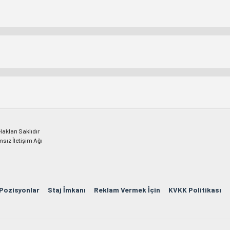
kları Saklıdır
msız İletişim Ağı
 Pozisyonlar
Staj İmkanı
Reklam Vermek İçin
KVKK Politikası