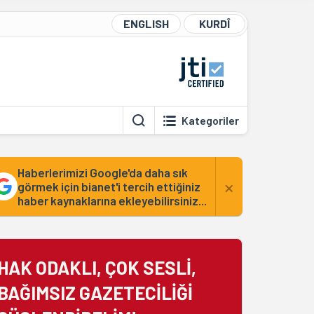
ENGLISH
KURDÎ
Kategoriler
Haberlerimizi Google'da daha sık
×
görmek için bianet'i tercih ettiğiniz
haber kaynaklarına ekleyebilirsiniz...
HAK ODAKLI, ÇOK SESLİ,
BAĞIMSIZ GAZETECİLİĞİ