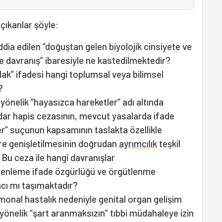
çıkanlar şöyle:
iddia edilen “doğuştan gelen biyolojik cinsiyete ve
ve davranış” ibaresiyle ne kastedilmektedir?
lak” ifadesi hangi toplumsal veya bilimsel
?
yönelik “hayasızca hareketler” adı altında
adar hapis cezasının, mevcut yasalarda ifade
er” suçunun kapsamının taslakta özellikle
re genişletilmesinin doğrudan
ayrımcılık
teşkil
Bu ceza ile hangi davranışlar
üzenleme ifade özgürlüğü ve örgütlenme
cı mı taşımaktadır?
monal hastalık nedeniyle genital organ gelişim
yönelik “şart aranmaksızın” tıbbi müdahaleye izin