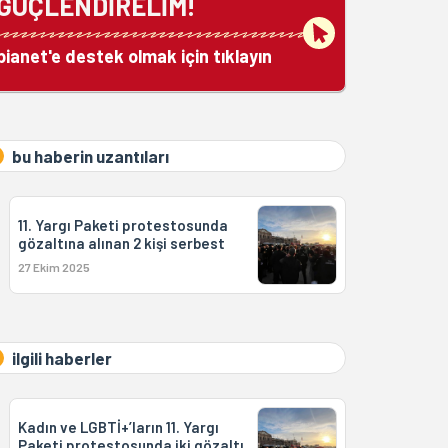
GÜÇLENDİRELİM!
bianet'e destek olmak için tıklayın
bu haberin uzantıları
11. Yargı Paketi protestosunda
gözaltına alınan 2 kişi serbest
27 Ekim 2025
ilgili haberler
Kadın ve LGBTİ+’ların 11. Yargı
Paketi protestosunda iki gözaltı