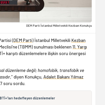
DEM Parti İstanbul Milletvekili Kezban Konukçu
artisi (
DEM Parti
) İstanbul Milletvekili
Kezban
t Meclisi’ne (TBMM) sunulması beklenen
11. Yargı
İ+ karşıtı düzenlemelere ilişkin soru önergesi
yasal düzenleme değil; homofobik, transfobik ve
asıdır
,” diyen Konukçu,
Adalet Bakanı Yılmaz
17 soru sordu.
LGBTİ+’ları hedefleyen düzenlemeler