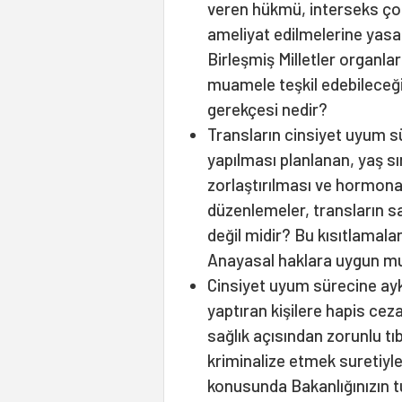
veren hükmü, interseks çoc
ameliyat edilmelerine yasa
Birleşmiş Milletler organla
muamele teşkil edebileceği
gerekçesi nedir?
Transların cinsiyet uyum 
yapılması planlanan, yaş sı
zorlaştırılması ve hormona
düzenlemeler, transların sa
değil midir? Bu kısıtlamalar
Anayasal haklara uygun m
Cinsiyet uyum sürecine ayk
yaptıran kişilere hapis cez
sağlık açısından zorunlu tı
kriminalize etmek suretiyl
konusunda Bakanlığınızın 