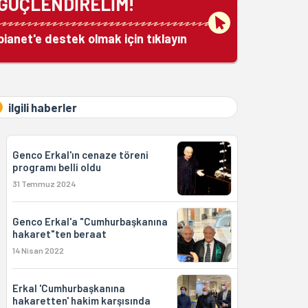
GÜÇLENDİRELİM!
bianet'e destek olmak için tıklayın
ilgili haberler
Genco Erkal'ın cenaze töreni
programı belli oldu
31 Temmuz 2024
Genco Erkal'a "Cumhurbaşkanına
hakaret"ten beraat
14 Nisan 2022
Erkal 'Cumhurbaşkanına
hakaretten' hakim karşısında