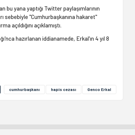
an bu yana yaptığı Twitter paylaşımlarının
ları sebebiyle "Cumhurbaşkanına hakaret"
ma açıldığını açıklamıştı.
ı'nca hazırlanan iddianamede, Erkal'ın 4 yıl 8
cumhurbaşkanı
hapis cezası
Genco Erkal