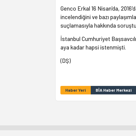
Genco Erkal 16 Nisan'da, 2016'd
incelendiğini ve bazı paylaşım
suçlamasıyla hakkında soruştur
İstanbul Cumhuriyet Başsavcılığ
aya kadar hapsi istenmişti.
(DŞ)
Haber Yeri
BİA Haber Merkezi