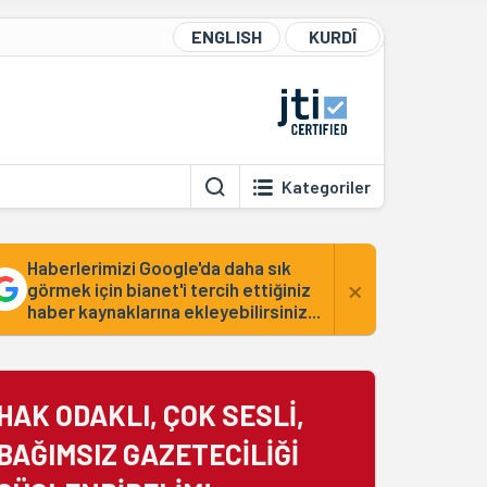
ENGLISH
KURDÎ
Kategoriler
Haberlerimizi Google'da daha sık
×
görmek için bianet'i tercih ettiğiniz
haber kaynaklarına ekleyebilirsiniz...
HAK ODAKLI, ÇOK SESLİ,
BAĞIMSIZ GAZETECİLİĞİ