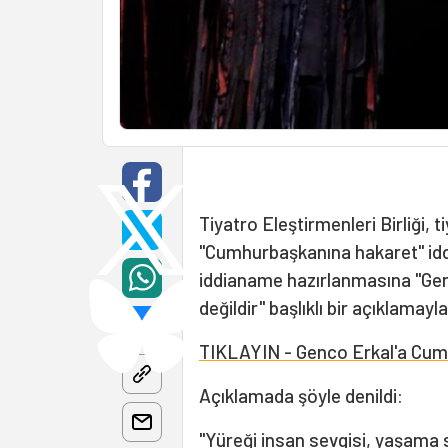
Tiyatro Eleştirmenleri Birliği, 
"Cumhurbaşkanına hakaret" iddi
iddianame hazırlanmasına "Genco
değildir" başlıklı bir açıklamayl
TIKLAYIN - Genco Erkal'a Cumh
Açıklamada şöyle denildi:
"Yüreği insan sevgisi, yaşama sa