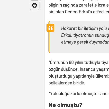
bilginin ışığında zarafetle icra
biri olan Genco Erkal'a atfedile
Hakaret bir iletişim yolu 
Erkal, tiyatronun sunduğ
etmeye gerek duymadan 
"Ömrünün 60 yılını tutkuyla ti
özgür düşünce, insanca yaşama
oluşturduğu yapıtlarıyla ülkemiz
belleklerden biridir.
"Yolculuğu zorlu olmuştur ancak
Ne olmuştu?