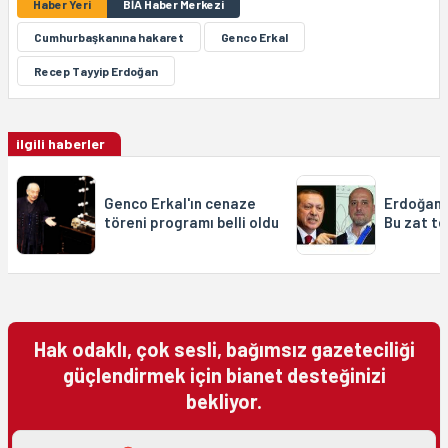
Haber Yeri
BİA Haber Merkezi
Cumhurbaşkanına hakaret
Genco Erkal
Recep Tayyip Erdoğan
ilgili haberler
Genco Erkal'ın cenaze
Erdoğan, 
töreni programı belli oldu
Bu zat te
Hak odaklı, çok sesli, bağımsız gazeteciliği
güçlendirmek için bianet desteğinizi
bekliyor.