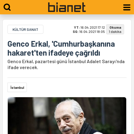
YT:
16.04.2021 17:12
Okuma
KÜLTÜR SANAT
SG:
16.04.2021 18:05
1 dakika
Genco Erkal, 'Cumhurbaşkanına
hakaret'ten ifadeye çağrıldı
Genco Erkal, pazartesi günü İstanbul Adalet Sarayı'nda
ifade verecek.
İstanbul