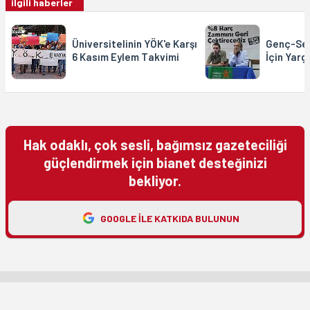
ilgili haberler
Üniversitelinin YÖK'e Karşı
Genç-Sen
6 Kasım Eylem Takvimi
İçin Yarg
Hak odaklı, çok sesli, bağımsız gazeteciliği
güçlendirmek için bianet desteğinizi
bekliyor.
GOOGLE ILE KATKIDA BULUNUN