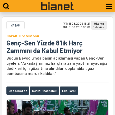
YT:
11.08.2009 16:21
Okuma
YAŞAM
SG:
31.10.2013 00:01
1 dakika
Gözaltı Protestosu
Genç-Sen Yüzde 8'lik Harç
Zammını da Kabul Etmiyor
Bugün Beyoğlu'nda basın açıklaması yapan Genç-Sen
üyeleri: "Arkadaşlarımız harçlara zam yaptırmayacağız
dedikleri için gözaltına alındılar, coplandılar, gaz
bombasına maruz kaldılar."
Gözde Kazaz
Deniz Pınar Konuk
Eda Tarak