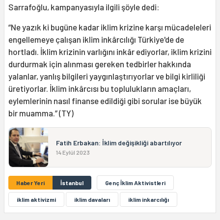
Sarrafoğlu, kampanyasıyla ilgili şöyle dedi:
“Ne yazık ki bugüne kadar iklim krizine karşı mücadeleleri
engellemeye çalışan iklim inkârcılığı Türkiye'de de
hortladı. İklim krizinin varlığını inkâr ediyorlar, iklim krizini
durdurmak için alınması gereken tedbirler hakkında
yalanlar, yanlış bilgileri yaygınlaştırıyorlar ve bilgi kirliliği
üretiyorlar. İklim inkârcısı bu toplulukların amaçları,
eylemlerinin nasıl finanse edildiği gibi sorular ise büyük
bir muamma.” (TY)
Fatih Erbakan: İklim değişikliği abartılıyor
14 Eylül 2023
Haber Yeri
İstanbul
Genç İklim Aktivistleri
iklim aktivizmi
iklim davaları
iklim inkarcılığı