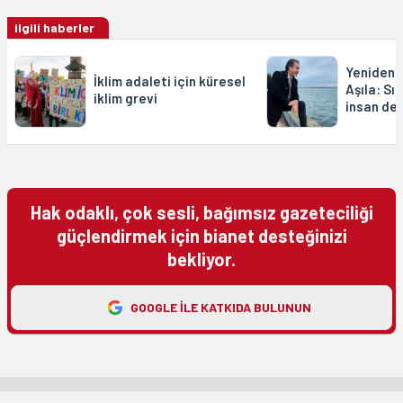
ilgili haberler
Yeniden R
İklim adaleti için küresel
Aşıla: Sıf
iklim grevi
insan de
Hak odaklı, çok sesli, bağımsız gazeteciliği
güçlendirmek için bianet desteğinizi
bekliyor.
GOOGLE ILE KATKIDA BULUNUN