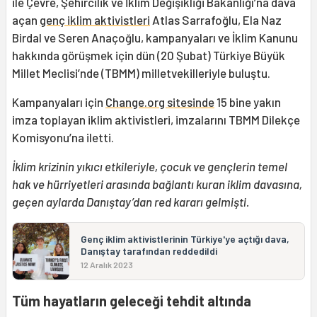
ile Çevre, Şehircilik ve İklim Değişikliği Bakanlığı’na dava
açan
genç iklim aktivistleri
Atlas Sarrafoğlu, Ela Naz
Birdal ve Seren Anaçoğlu, kampanyaları ve İklim Kanunu
hakkında görüşmek için dün (20 Şubat) Türkiye Büyük
Millet Meclisi’nde (TBMM) milletvekilleriyle buluştu.
Kampanyaları için
Change.org sitesinde
15 bine yakın
imza toplayan iklim aktivistleri, imzalarını TBMM Dilekçe
Komisyonu’na iletti.
İklim krizinin yıkıcı etkileriyle, çocuk ve gençlerin temel
hak ve hürriyetleri arasında bağlantı kuran iklim davasına,
geçen aylarda Danıştay’dan red kararı gelmişti.
Genç iklim aktivistlerinin Türkiye'ye açtığı dava,
Danıştay tarafından reddedildi
12 Aralık 2023
Tüm hayatların geleceği tehdit altında