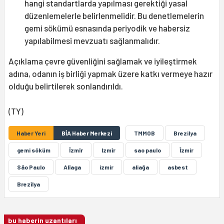
hangi standartlarda yapılması gerektiği yasal
düzenlemelerle belirlenmelidir. Bu denetlemelerin
gemi sökümü esnasında periyodik ve habersiz
yapılabilmesi mevzuatı sağlanmalıdır.
Açıklama çevre güvenliğini sağlamak ve iyileştirmek
adına, odanın iş birliği yapmak üzere katkı vermeye hazır
olduğu belirtilerek sonlandırıldı.
(TY)
Haber Yeri
BİA Haber Merkezi
TMMOB
Brezilya
gemi söküm
Îzmîr
Izmîr
sao paulo
Îzmir
São Paulo
Alîaga
izmir
aliağa
asbest
Brezîlya
bu haberin uzantıları