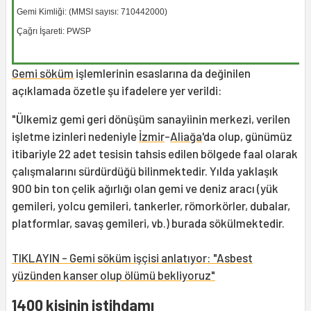
Gemi Kimliği: (MMSI sayısı: 710442000)
Çağrı İşareti: PWSP
Gemi söküm
işlemlerinin esaslarına da değinilen
açıklamada özetle şu ifadelere yer verildi:
"Ülkemiz gemi geri dönüşüm sanayiinin merkezi, verilen
işletme izinleri nedeniyle
İzmir
-
Aliağa
'da olup, günümüz
itibariyle 22 adet tesisin tahsis edilen bölgede faal olarak
çalışmalarını sürdürdüğü bilinmektedir. Yılda yaklaşık
900 bin ton çelik ağırlığı olan gemi ve deniz aracı (yük
gemileri, yolcu gemileri, tankerler, römorkörler, dubalar,
platformlar, savaş gemileri, vb.) burada sökülmektedir.
TIKLAYIN - Gemi söküm işçisi anlatıyor: "Asbest
yüzünden kanser olup ölümü bekliyoruz"
1400 kişinin istihdamı