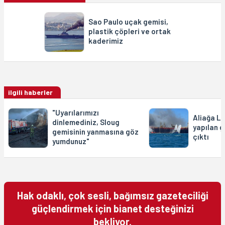
Sao Paulo uçak gemisi,
plastik çöpleri ve ortak
kaderimiz
ilgili haberler
"Uyarılarımızı
Aliağa L
dinlemediniz, Sloug
yapılan 
gemisinin yanmasına göz
çıktı
yumdunuz"
Hak odaklı, çok sesli, bağımsız gazeteciliği
güçlendirmek için bianet desteğinizi
bekliyor.