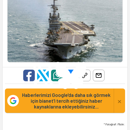
Haberlerimizi Google'da daha sık görmek
×
için bianet'i tercih ettiğiniz haber
kaynaklarına ekleyebilirsiniz...
* Fotoğraf: Flickr.