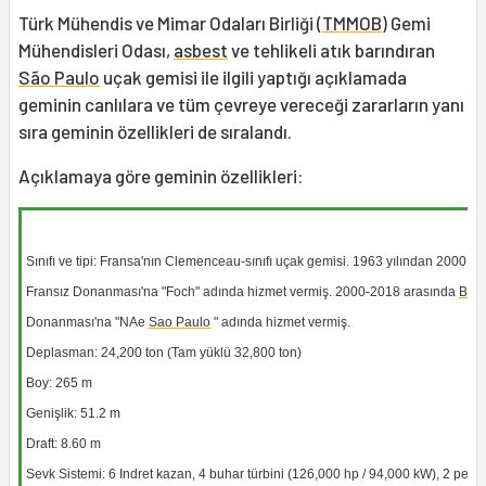
Türk Mühendis ve Mimar Odaları Birliği (
TMMOB
) Gemi
Mühendisleri Odası,
asbest
ve tehlikeli atık barındıran
São Paulo
uçak gemisi ile ilgili yaptığı açıklamada
geminin canlılara ve tüm çevreye vereceği zararların yanı
sıra geminin özellikleri de sıralandı.
Açıklamaya göre geminin özellikleri:
Sınıfı ve tipi: Fransa'nın Clemenceau-sınıfı uçak gemisi. 1963 yılından 2000 yıl
Fransız Donanması'na "Foch" adında hizmet vermiş. 2000-2018 arasında
Brez
Donanması'na "NAe
Sao Paulo
" adında hizmet vermiş.
Deplasman: 24,200 ton (Tam yüklü 32,800 ton)
Boy: 265 m
Genişlik: 51.2 m
Draft: 8.60 m
Sevk Sistemi: 6 Indret kazan, 4 buhar türbini (126,000 hp / 94,000 kW), 2 perv