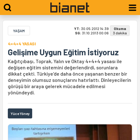
YT:
30.05.2012 14:39
Okuma
YAŞAM
SG:
31.10.2013 00:06
3 dakika
4+4+4 YASASI
Gelişime Uygun Eğitim İstiyoruz
Kağıtçıbaşı, Toprak, Yalın ve Oktay 4+4+4 yasası ile
değişen eğitim sistemini değerlendirdi, sorunlara
dikkat çekti. Türkiye'de daha önce yaşanan benzer bir
deneyimin olumsuz sonuçlarını hatırlattı. Dinleyecilerin
görüşü bir araya gelerek mücadele edilmesi
yönündeydi.
Yüce Yöney