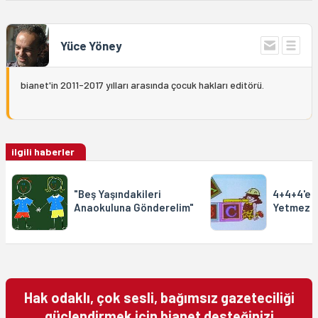
Yüce Yöney
bianet'in 2011-2017 yılları arasında çocuk hakları editörü.
ilgili haberler
"Beş Yaşındakileri
4+4+4'e 
Anaokuluna Gönderelim"
Yetmez
Hak odaklı, çok sesli, bağımsız gazeteciliği
güçlendirmek için bianet desteğinizi