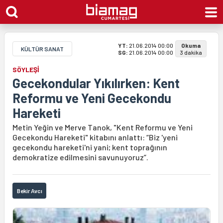
YT:
21.06.2014 00:00
Okuma
KÜLTÜR SANAT
SG:
21.06.2014 00:00
3 dakika
SÖYLEŞİ
Gecekondular Yıkılırken: Kent
Reformu ve Yeni Gecekondu
Hareketi
Metin Yeğin ve Merve Tanok, "Kent Reformu ve Yeni
Gecekondu Hareketi" kitabını anlattı: “Biz 'yeni
gecekondu hareketi'ni yani; kent toprağının
demokratize edilmesini savunuyoruz”.
Bekir Avcı