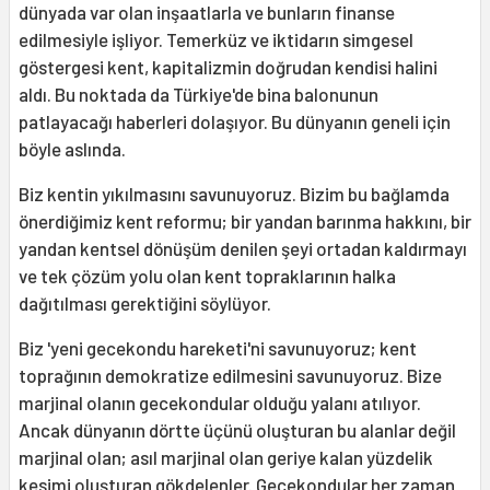
dünyada var olan inşaatlarla ve bunların finanse
edilmesiyle işliyor. Temerküz ve iktidarın simgesel
göstergesi kent, kapitalizmin doğrudan kendisi halini
aldı. Bu noktada da Türkiye'de bina balonunun
patlayacağı haberleri dolaşıyor. Bu dünyanın geneli için
böyle aslında.
Biz kentin yıkılmasını savunuyoruz. Bizim bu bağlamda
önerdiğimiz kent reformu; bir yandan barınma hakkını, bir
yandan kentsel dönüşüm denilen şeyi ortadan kaldırmayı
ve tek çözüm yolu olan kent topraklarının halka
dağıtılması gerektiğini söylüyor.
Biz 'yeni gecekondu hareketi'ni savunuyoruz; kent
toprağının demokratize edilmesini savunuyoruz. Bize
marjinal olanın gecekondular olduğu yalanı atılıyor.
Ancak dünyanın dörtte üçünü oluşturan bu alanlar değil
marjinal olan; asıl marjinal olan geriye kalan yüzdelik
kesimi oluşturan gökdelenler. Gecekondular her zaman