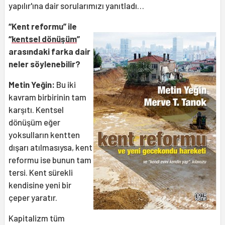
yapılır'ına dair sorularımızı yanıtladı…
“Kent reformu” ile
“
kentsel dönüşüm
”
arasındaki farka dair
neler söylenebilir?
Metin Yeğin:
Bu iki
kavram birbirinin tam
karşıtı. Kentsel
dönüşüm eğer
yoksulların kentten
dışarı atılmasıysa, kent
reformu ise bunun tam
tersi. Kent sürekli
kendisine yeni bir
çeper yaratır.
Kapitalizm tüm