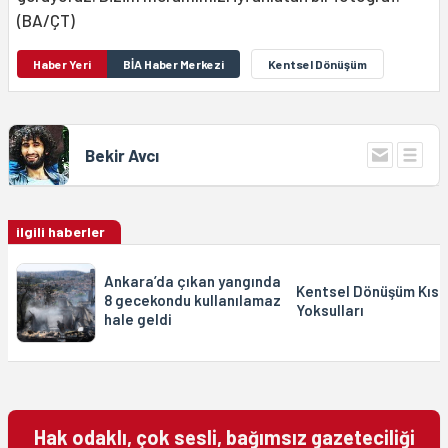
(BA/ÇT)
Haber Yeri
BİA Haber Merkezi
Kentsel Dönüşüm
Bekir Avcı
ilgili haberler
Ankara’da çıkan yangında
Kentsel Dönüşüm Kısk
8 gecekondu kullanılamaz
Yoksulları
hale geldi
Hak odaklı, çok sesli, bağımsız gazeteciliği