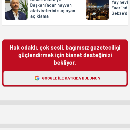
Yayınevle
Başkanı’ndan hayvan
Fuarı’nda
aktivistlerini suçlayan
Gebze’de
açıklama
Hak odaklı, çok sesli, bağımsız gazeteciliği
güçlendirmek için bianet desteğinizi
bekliyor.
GOOGLE ILE KATKIDA BULUNUN