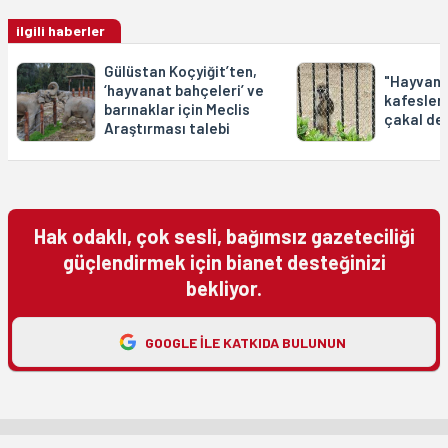
ilgili haberler
Gülüstan Koçyiğit’ten,
"Hayvanl
‘hayvanat bahçeleri’ ve
kafeslerd
barınaklar için Meclis
çakal de
Araştırması talebi
Hak odaklı, çok sesli, bağımsız gazeteciliği
güçlendirmek için bianet desteğinizi
bekliyor.
GOOGLE ILE KATKIDA BULUNUN