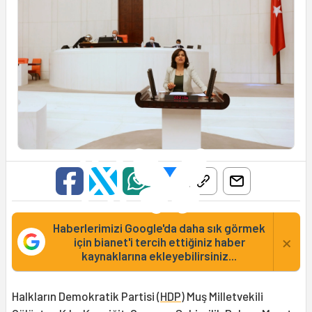
Haberlerimizi Google'da daha sık görmek
×
için bianet'i tercih ettiğiniz haber
kaynaklarına ekleyebilirsiniz...
Halkların Demokratik Partisi (
HDP
) Muş Milletvekili