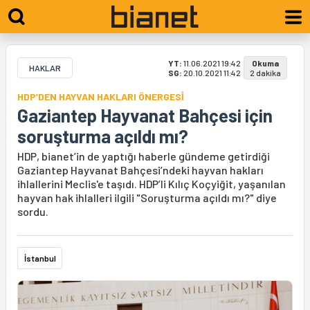
YT:
11.06.2021 19:42
Okuma
HAKLAR
SG:
20.10.2021 11:42
2 dakika
HDP’DEN HAYVAN HAKLARI ÖNERGESİ
Gaziantep Hayvanat Bahçesi için
soruşturma açıldı mı?
HDP, bianet’in de yaptığı haberle gündeme getirdiği
Gaziantep Hayvanat Bahçesi’ndeki hayvan hakları
ihlallerini Meclis'e taşıdı. HDP’li Kılıç Koçyiğit, yaşanılan
hayvan hak ihlalleri ilgili "Soruşturma açıldı mı?" diye
sordu.
İstanbul