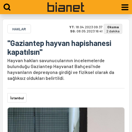
YT:
18.04.2023 09:37
Okuma
HAKLAR
SG:
08.05.2023 16:41
2 dakika
"Gaziantep hayvan hapishanesi
kapatılsın"
Hayvan hakları savunucularının incelemelerde
bulunduğu Gaziantep Hayvanat Bahçesi'nde
hayvanların depresyona girdiği ve fiziksel olarak da
sağlıksız oldukları belirtildi.
İstanbul