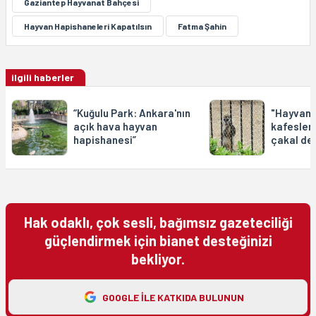
Gaziantep Hayvanat Bahçesi
Hayvan Hapishaneleri Kapatılsın
Fatma Şahin
ilgili haberler
“Kuğulu Park: Ankara'nın
"Hayvanl
açık hava hayvan
kafeslerd
hapishanesi”
çakal de
Hak odaklı, çok sesli, bağımsız gazeteciliği
güçlendirmek için bianet desteğinizi
bekliyor.
GOOGLE ILE KATKIDA BULUNUN