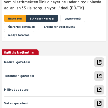
yemini ettirmekten Dink cinayetine kadar birçok olayda
adı anılan 33 kişi sorgulanıyor…” dedi. (EÖ/TK)
Haber Yeri
BİA Haber Merkezi
yayın yasağı
Ümraniye bombaları
Ergenekon Operasyonu
medya taraması
ilgili dış bağlantılar
Radikal gazetesi
Tercüman gazetesi
Milliyet gazetesi
Vatan gazetesi