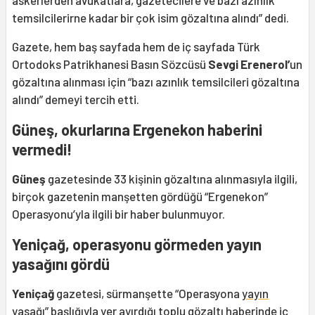
askerlerden avukatlara, gazetecilere ve bazı azınlık
temsilcilerirne kadar bir çok isim gözaltına alındı” dedi.
Gazete, hem baş sayfada hem de iç sayfada Türk
Ortodoks Patrikhanesi Basın Sözcüsü
Sevgi Erenerol’
un
gözaltına alınması için “bazı azınlık temsilcileri gözaltına
alındı” demeyi tercih etti.
Güneş, okurlarına Ergenekon haberini
vermedi!
Güneş
gazetesinde 33 kişinin gözaltına alınmasıyla ilgili,
birçok gazetenin manşetten gördüğü “Ergenekon”
Operasyonu’yla ilgili bir haber bulunmuyor.
Yeniçağ, operasyonu görmeden yayın
yasağını gördü
Yeniçağ
gazetesi, sürmanşette “Operasyona
yayın
yasağı
” başlığıyla yer ayırdığı toplu gözaltı haberinde iç