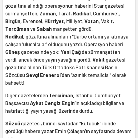
gözaltına alındığı operasyonun haberini Star gazetesi
sürmanşetten,
Zaman,
Taraf,
Radikal,
Cumhuriyet,
Birgün,
Evrensel,
Hürriyet,
Milliyet,
Vatan,
Vakit,
Tercüman
ve
Sabah
manşetten gördü.
Radikal,
gözaltına alınanların “Darbe ortamı yaratmaya
çalışan 'ulusalcılar' olduğunu yazdı. Operasyon haberi
Güneş
gazetesinde yok;
Yeni Çağ
da sürmanşetten
verdi, ancak önce yayın yasağını gördü.
Vakit
gazetesi,
gözaltına alınan Türk Ortodoks Patrikhanesi Basın
Sözcüsü
Sevgi Erenerol’
dan “azınlık temsilcisi” olarak
bahsetti.
Diğer gazetelerden
Tercüman,
İstanbul Cumhuriyet
Başsavcısı
Aykut Cengiz Engin’
in açıkladığı bilgiler ve
hatırlattığı yayın yasağı üzerinde durdu.
Sözcü
gazetesi, birinci sayfadan “kutucuk” içinde
gördüğü habere yazar Emin Çölaşan’ın sayfasında devam