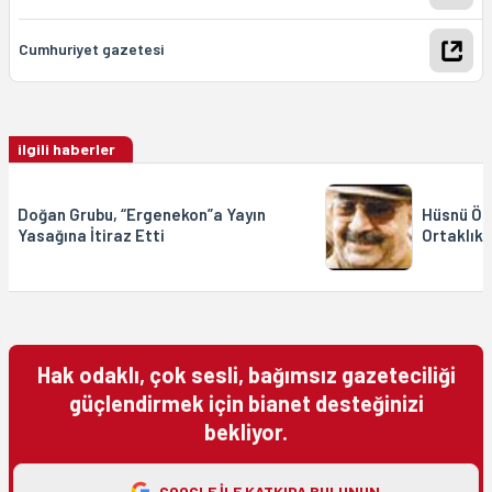
Cumhuriyet gazetesi
ilgili haberler
Doğan Grubu, “Ergenekon”a Yayın
Hüsnü Özy
Yasağına İtiraz Etti
Ortaklık
Hak odaklı, çok sesli, bağımsız gazeteciliği
güçlendirmek için bianet desteğinizi
bekliyor.
GOOGLE ILE KATKIDA BULUNUN