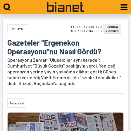
YT:
23.01.2008 11:29
Okuma
MEDYA
SG:
31.10.2013 00:01
4 dakika
Gazeteler “Ergenekon
Operasyonu”nu Nasıl Gördü?
Operasyonu Zaman “Ulusalcılar aynı karede”;
Cumhuriyet “Büyük Gözaltı” başlığıyla verdi. Yeniçağ,
operasyon yerine yayın yasağına dikkat çekti; Güneş
haberi vermedi; Vakit Erenerol için ”azınlık temsilcileri”
dedi; Sözcü, Başbakan'a bağladı.
İstanbul