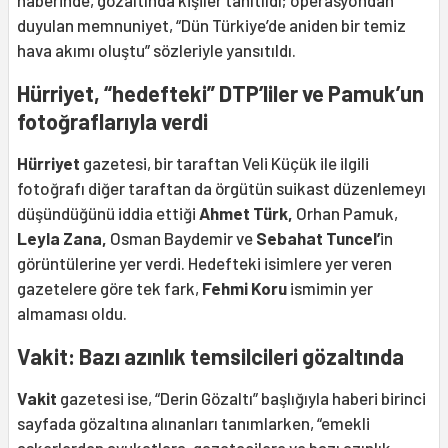
haberinde, gözaltında kişiler tanıtıldı; operasyondan
duyulan memnuniyet, “Dün Türkiye’de aniden bir temiz
hava akımı oluştu” sözleriyle yansıtıldı.
Hürriyet, “hedefteki” DTP’liler ve Pamuk’un
fotoğraflarıyla verdi
Hürriyet
gazetesi, bir taraftan Veli Küçük ile ilgili
fotoğrafı diğer taraftan da örgütün suikast düzenlemeyı
düşündüğünü iddia ettiği
Ahmet Türk,
Orhan Pamuk,
Leyla Zana,
Osman Baydemir ve
Sebahat Tuncel’
in
görüntülerine yer verdi. Hedefteki isimlere yer veren
gazetelere göre tek fark,
Fehmi Koru
ismimin yer
almaması oldu.
Vakit: Bazı azınlık temsilcileri gözaltında
Vakit
gazetesi ise, “Derin Gözaltı” başlığıyla haberi birinci
sayfada gözaltına alınanları tanımlarken, “emekli