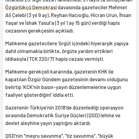
Özgürlükçü Demokrasi
davasında gazeteciler Mehmet
Ali Çelebi (3 yıl 9 ay), Reyhan Hacıoğlu, Hicran Urun, İhsan
Yaşar ve İshak Yasul’a (3 yıl 1 ay 15 gün) verdiği hapis
cezasının gerekçesini açıkladı.
Mahkeme gazetecilere ‘örgüt içindeki hiyerarşik yapıya
dahil olmamakla birlikte, örgüte yardım ettikleri
iddiasıyla (TCK 220/7)’ hapis cezası vermişti.
Mahkeme gerekçeli kararında, gazetenin KHK ile
kapatılan Özgür Gündem gazetesinin devamı olduğunu
belirtip ‘KCK'nin basın-yayın düzenlemelerine uygun
faaliyet gösterdiğini’ iddia etti.
Gazetenin Türkiye’nin 2018’de düzenlediği operasyon
sırasında Demokratik Suriye Güçleri (QSD) lehine ve
devlet aleyhine yayın yaptığını aktardı.
QSD'nin "meşru savunma", "öz savunma", "büyük