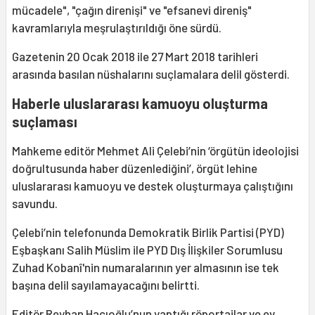
mücadele", "çağın direnişi" ve "efsanevi direniş"
kavramlarıyla meşrulaştırıldığı öne sürdü.
Gazetenin 20 Ocak 2018 ile 27 Mart 2018 tarihleri
arasında basılan nüshalarını suçlamalara delil gösterdi.
Haberle uluslararası kamuoyu oluşturma
suçlaması
Mahkeme editör Mehmet Ali Çelebi’nin ‘örgütün ideolojisi
doğrultusunda haber düzenlediğini’, örgüt lehine
uluslararası kamuoyu ve destek oluşturmaya çalıştığını
savundu.
Çelebi’nin telefonunda Demokratik Birlik Partisi (PYD)
Eşbaşkanı Salih Müslim ile PYD Dış İlişkiler Sorumlusu
Zuhad Kobanî'nin numaralarının yer almasının ise tek
başına delil sayılamayacağını belirtti.
Editör Reyhan Hacıoğlu’nun yaptığı röportajlar ve ev