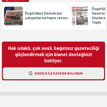
Özgürlük
Özgürlükçü Demokrasi
Gazetesi
çalışanlarına hapis cezası
Uluslara
Tepki
Hak odaklı, çok sesli, bağımsız gazeteciliği
güçlendirmek için bianet desteğinizi
bekliyor.
GOOGLE ILE KATKIDA BULUNUN