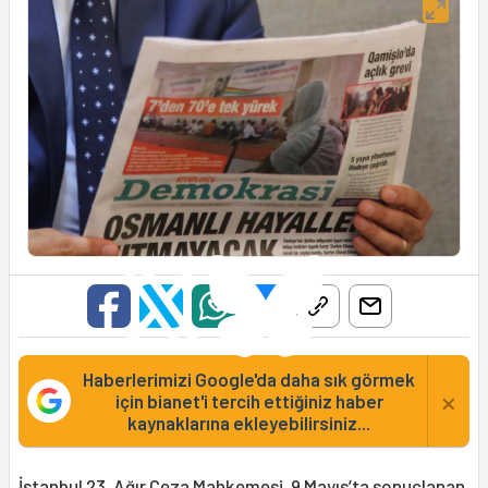
Haberlerimizi Google'da daha sık görmek
×
için bianet'i tercih ettiğiniz haber
kaynaklarına ekleyebilirsiniz...
İstanbul 23. Ağır Ceza Mahkemesi, 9 Mayıs’ta sonuçlanan