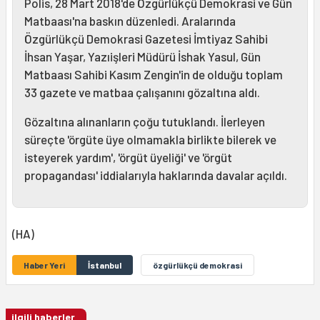
Polis, 28 Mart 2018'de Özgürlükçü Demokrasi ve Gün
Matbaası'na baskın düzenledi. Aralarında
Özgürlükçü Demokrasi Gazetesi İmtiyaz Sahibi
İhsan Yaşar, Yazıişleri Müdürü İshak Yasul, Gün
Matbaası Sahibi Kasım Zengin'in de olduğu toplam
33 gazete ve matbaa çalışanını gözaltına aldı.
Gözaltına alınanların çoğu tutuklandı. İlerleyen
süreçte 'örgüte üye olmamakla birlikte bilerek ve
isteyerek yardım', 'örgüt üyeliği' ve 'örgüt
propagandası' iddialarıyla haklarında davalar açıldı.
(HA)
Haber Yeri
İstanbul
özgürlükçü demokrasi
ilgili haberler