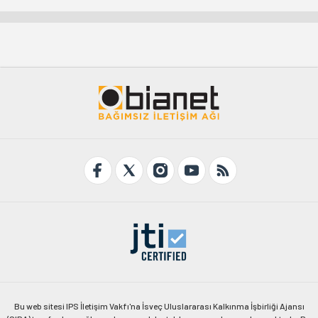
Bu web sitesi IPS İletişim Vakfı'na İsveç Uluslararası Kalkınma İşbirliği Ajansı