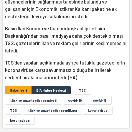
güvencelerinin sağlanması talebinde bulundu ve
çalışanlar için Ekonomik İstikrar Kalkanı paketine ek
desteklerin devreye sokulmasını istedi.
Basın İlan Kurumu ve Cumhurbaşkanlığı İletişim
Başkanlığı’ndan basılı medyaya daha çok destek olması
TGS, gazetelerin ilan ve reklam gelirlerinin kesilmemesini
istedi.
TGS’den yapılan açıklamada ayrıca tutuklu gazetecilerin
koronavirüse karşı savunmasız olduğu belirtilerek
serbest bırakılmalarını istedi. (HA)
Haber Yeri
BİA Haber Merkezi
TGC
türkiye gazeteciler cemiyeti
covid-19
covîd-19
TGS
türkiye gazeteciler sendikası
koronavirüs
koronavirus