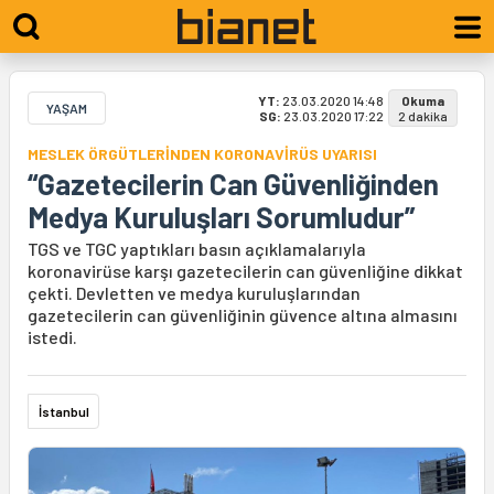
YT:
23.03.2020 14:48
Okuma
YAŞAM
SG:
23.03.2020 17:22
2 dakika
MESLEK ÖRGÜTLERİNDEN KORONAVİRÜS UYARISI
“Gazetecilerin Can Güvenliğinden
Medya Kuruluşları Sorumludur”
TGS ve TGC yaptıkları basın açıklamalarıyla
koronavirüse karşı gazetecilerin can güvenliğine dikkat
çekti. Devletten ve medya kuruluşlarından
gazetecilerin can güvenliğinin güvence altına almasını
istedi.
İstanbul