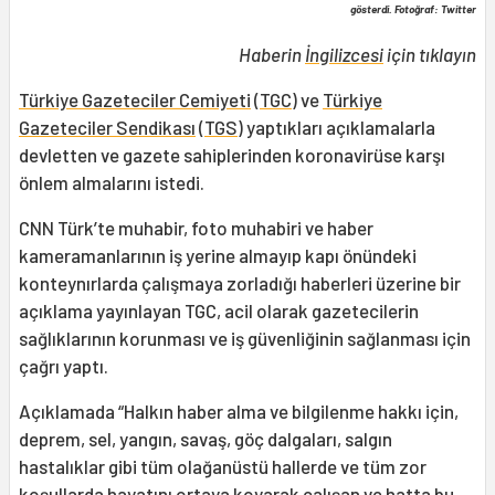
gösterdi. Fotoğraf: Twitter
Haberin
İngilizcesi
için tıklayın
Türkiye Gazeteciler Cemiyeti
(
TGC
) ve
Türkiye
Gazeteciler Sendikası
(
TGS
) yaptıkları açıklamalarla
devletten ve gazete sahiplerinden koronavirüse karşı
önlem almalarını istedi.
CNN Türk’te muhabir, foto muhabiri ve haber
kameramanlarının iş yerine almayıp kapı önündeki
konteynırlarda çalışmaya zorladığı haberleri üzerine bir
açıklama yayınlayan TGC, acil olarak gazetecilerin
sağlıklarının korunması ve iş güvenliğinin sağlanması için
çağrı yaptı.
Açıklamada “Halkın haber alma ve bilgilenme hakkı için,
deprem, sel, yangın, savaş, göç dalgaları, salgın
hastalıklar gibi tüm olağanüstü hallerde ve tüm zor
koşullarda hayatını ortaya koyarak çalışan ve hatta bu