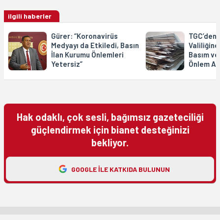
ilgili haberler
Gürer: “Koronavirüs
TGC’den 
Medyayı da Etkiledi, Basın
Valiliğin
İlan Kurumu Önlemleri
Basım ve 
Yetersiz”
Önlem Al
Hak odaklı, çok sesli, bağımsız gazeteciliği
güçlendirmek için bianet desteğinizi
bekliyor.
GOOGLE ILE KATKIDA BULUNUN