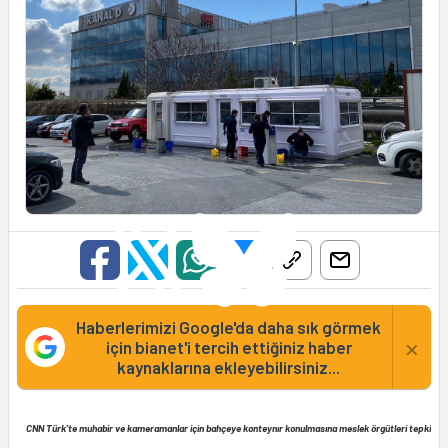
Haberlerimizi Google'da daha sık görmek
×
için bianet'i tercih ettiğiniz haber
kaynaklarına ekleyebilirsiniz...
CNN Türk’te muhabir ve kameramanlar için bahçeye konteynır konulmasına meslek örgütleri tepki