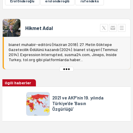
Erol Önderoğlu
erol onderoglû
rsf endeks
Hikmet Adal
bianet muhabir-editörü (Haziran 2018). 27. Metin Göktepe
Gazetecilik Ödülünü kazandı (2024). bianet stajyeri (Temmuz
2014). Expression Interrupted, susma24.com, Jineps, Inside
Turkey, tol.org gibi platformlarda haber...
ilgili haberler
2021 ve AKP'nin 19. yılında
Türkiye'de 'Basın
Özgürlüğü'