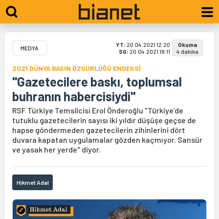
YT:
20.04.2021 12:20
Okuma
MEDYA
SG:
20.04.2021 18:11
4 dakika
2021 DÜNYA BASIN ÖZGÜRLÜĞÜ ENDEKSİ
"Gazetecilere baskı, toplumsal
buhranın habercisiydi"
RSF Türkiye Temsilcisi Erol Önderoğlu "Türkiye’de
tutuklu gazetecilerin sayısı iki yıldır düşüşe geçse de
hapse göndermeden gazetecilerin zihinlerini dört
duvara kapatan uygulamalar gözden kaçmıyor. Sansür
ve yasak her yerde" diyor.
Hikmet Adal