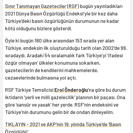
Sınır Tanımayan Gazeteciler
(
RSF
) bugün yayınladıkları
2021 Dünya Basın Özgürlüğü Endeksi’yle bir kez daha
Türkiye'deki basın özgürlüğünün durumunun ne kadar
kötü olduğunu bizlere gösterdi.
Öyle ki bugün 180 ülke arasından 153 sırada yer alan
Türkiye, endeksin ilk oluşturulduğu tarih olan 2002'de 99.
sıradaydı. Aradaki 54 sıralamalık fark Türkiye’yi ‘ifadesi
özgür olmayan’ ülkeler konumuna sokarken,
gazetecilerin de kendilerini mahkemelerde,
cezaevlerinde bulmasına yol açtı.
RSF Türkiye Temsilcisi
Erol Önderoğlu
’na göre bu durum
iktidarın 'yerli ve milli gazelecilik' planının bir paçası. Ona
göre ‘sansür ve yasak’ her yerde. RSF’nin endeksini ve
Türkiye’nin durumunu gelin bir de ondan dinleyelim.
TIKLAYIN - 2021 ve AKP'nin 19. yılında Türkiye'de 'Basın
Özgürlüğü'