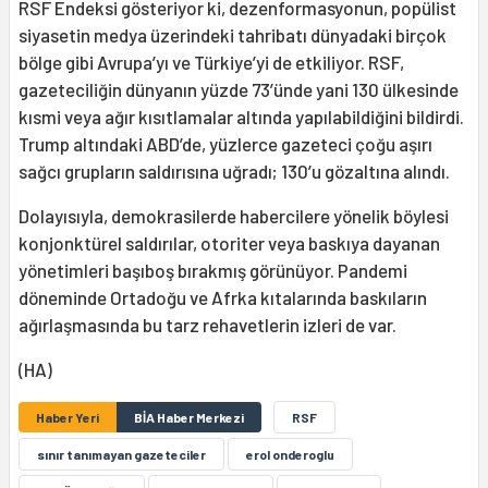
RSF Endeksi gösteriyor ki, dezenformasyonun, popülist
siyasetin medya üzerindeki tahribatı dünyadaki birçok
bölge gibi Avrupa’yı ve Türkiye’yi de etkiliyor. RSF,
gazeteciliğin dünyanın yüzde 73’ünde yani 130 ülkesinde
kısmi veya ağır kısıtlamalar altında yapılabildiğini bildirdi.
Trump altındaki ABD’de, yüzlerce gazeteci çoğu aşırı
sağcı grupların saldırısına uğradı; 130’u gözaltına alındı.
Dolayısıyla, demokrasilerde habercilere yönelik böylesi
konjonktürel saldırılar, otoriter veya baskıya dayanan
yönetimleri başıboş bırakmış görünüyor. Pandemi
döneminde Ortadoğu ve Afrka kıtalarında baskıların
ağırlaşmasında bu tarz rehavetlerin izleri de var.
(HA)
Haber Yeri
BİA Haber Merkezi
RSF
sınır tanımayan gazeteciler
erol onderoglu