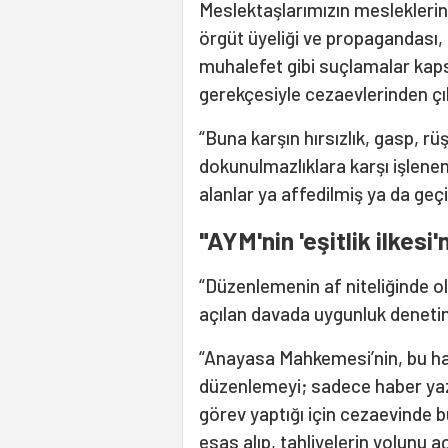
Meslektaşlarımızın mesleklerin
örgüt üyeliği ve propagandası
muhalefet gibi suçlamalar kapsa
gerekçesiyle cezaevlerinden çı
“Buna karşın hırsızlık, gasp, rü
dokunulmazlıklara karşı işlene
alanlar ya affedilmiş ya da geçi
"AYM'nin 'eşitlik ilkesi
“Düzenlemenin af niteliğinde 
açılan davada uygunluk denetim
“Anayasa Mahkemesi’nin, bu hal
düzenlemeyi; sadece haber yaz
görev yaptığı için cezaevinde bu
esas alıp, tahliyelerin yolunu 