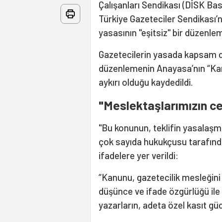
Çalışanları Sendikası (DİSK Ba
Türkiye Gazeteciler Sendikası’
yasasının "eşitsiz" bir düzenlem
Gazetecilerin yasada kapsam dış
düzenlemenin Anayasa’nın “Kanu
aykırı olduğu kaydedildi.
"Meslektaşlarımızın ce
"Bu konunun, teklifin yasalaşm
çok sayıda hukukçusu tarafında
ifadelere yer verildi:
“Kanunu, gazetecilik mesleğini 
düşünce ve ifade özgürlüğü ile
yazarların, adeta özel kasıt gü