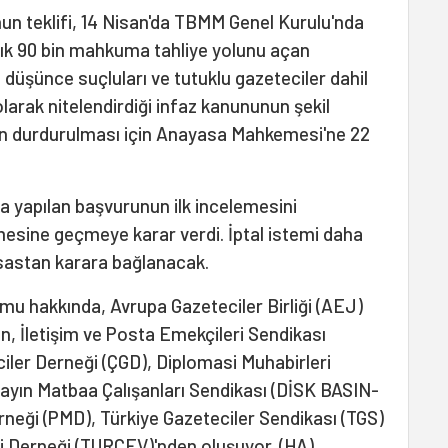
un teklifi, 14 Nisan'da TBMM Genel Kurulu'nda
aşık 90 bin mahkuma tahliye yolunu açan
 düşünce suçluları ve tutuklu gazeteciler dahil
olarak nitelendirdiği infaz kanununun şekil
ün durdurulması için Anayasa Mahkemesi'ne 22
 yapılan başvurunun ilk incelemesini
sine geçmeye karar verdi. İptal istemi daha
esastan karara bağlanacak.
rmu hakkında, Avrupa Gazeteciler Birliği (AEJ)
ın, İletişim ve Posta Emekçileri Sendikası
er Derneği (ÇGD), Diplomasi Muhabirleri
ayın Matbaa Çalışanları Sendikası (DİSK BASIN-
rneği (PMD), Türkiye Gazeteciler Sendikası (TGS)
i Derneği (TURÇEV)'nden oluşuyor. (HA)