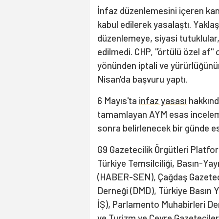
İnfaz düzenlemesini içeren kan
kabul edilerek yasalaştı. Yakl
düzenlemeye, siyasi tutuklular,
edilmedi. CHP, "örtülü özel af" 
yönünden iptali ve yürürlüğün
Nisan'da başvuru yaptı.
6 Mayıs'ta
infaz yasası
hakkında
tamamlayan AYM esas inceleme
sonra belirlenecek bir günde 
G9 Gazetecilik Örgütleri Platfo
Türkiye Temsilciliği, Basın-Yay
(HABER-SEN), Çağdaş Gazetecil
Derneği (DMD), Türkiye Basın Y
İŞ), Parlamento Muhabirleri De
ve Turizm ve Çevre Gazeteciler