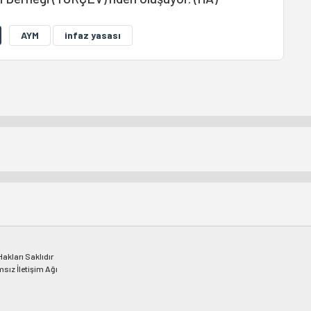
AYM
infaz yasası
kları Saklıdır
msız İletişim Ağı