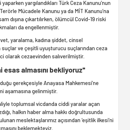
i yaparken yargılandıkları Türk Ceza Kanunu’nun
, Terörle Mücadele Kanunu ya da MİT Kanunu’na
m dışına çıkartılırken, ölümcül Covid-19 riski
kmaları da engellenmiştir.
şvet, yaralama, kadına şiddet, cinsel
n suçlar ve çeşitli uyuşturucu suçlarından ceza
ci olarak cezaevinden salıverilmiştir.
'ni esas almasını bekliyoruz"
olduğu gerekçesiyle Anayasa Mahkemesi’ne
i aşamasına gelinmiştir.
iyle toplumsal vicdanda ciddi yaralar açan
dığı, halkın haber alma hakkı doğrultusunda
lunan meslektaşlarımız açısından ‘eşitlik ilkesi’ni
açmasını beklemekteyiz.