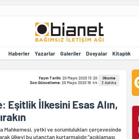
Haberler
Yazarlar
Galeriler
Dosyalar
Kitaplık
Yayın Tarihi:
20 Mayıs 2020 13:20
Okuma
Son Güncelleme:
20 Mayıs 2020 16:44
3 dakika
Eşitlik İlkesini Esas Alın,
ırakın
sa Mahkemesi, yetki ve sorumlulukları çerçevesinde
larak ülkeyi bu utançtan kurtarmalıdır.”açıklaması