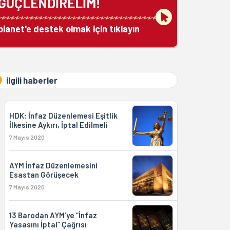
GÜÇLENDİRELİM!
bianet'e destek olmak için tıklayın
ilgili haberler
HDK: İnfaz Düzenlemesi Eşitlik
İlkesine Aykırı, İptal Edilmeli
7 Mayıs 2020
AYM İnfaz Düzenlemesini
Esastan Görüşecek
7 Mayıs 2020
13 Barodan AYM’ye “İnfaz
Yasasını İptal” Çağrısı