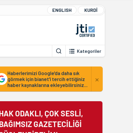
ENGLISH
KURDÎ
Kategoriler
Haberlerimizi Google'da daha sık
×
görmek için bianet'i tercih ettiğiniz
haber kaynaklarına ekleyebilirsiniz...
HAK ODAKLI, ÇOK SESLİ,
BAĞIMSIZ GAZETECİLİĞİ