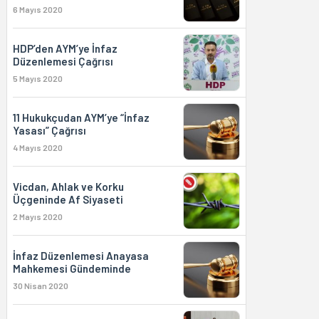
6 Mayıs 2020
HDP’den AYM’ye İnfaz
Düzenlemesi Çağrısı
5 Mayıs 2020
11 Hukukçudan AYM’ye “İnfaz
Yasası” Çağrısı
4 Mayıs 2020
Vicdan, Ahlak ve Korku
Üçgeninde Af Siyaseti
2 Mayıs 2020
İnfaz Düzenlemesi Anayasa
Mahkemesi Gündeminde
30 Nisan 2020