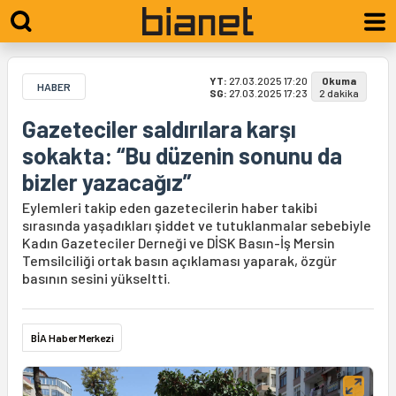
YT:
27.03.2025 17:20
Okuma
HABER
SG:
27.03.2025 17:23
2 dakika
Gazeteciler saldırılara karşı
sokakta: “Bu düzenin sonunu da
bizler yazacağız”
Eylemleri takip eden gazetecilerin haber takibi
sırasında yaşadıkları şiddet ve tutuklanmalar sebebiyle
Kadın Gazeteciler Derneği ve DİSK Basın-İş Mersin
Temsilciliği ortak basın açıklaması yaparak, özgür
basının sesini yükseltti.
BİA Haber Merkezi