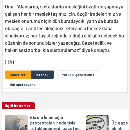
Önal, “Alanlarda, sokaklarda mesleğini özgürce yapmaya
çalışan her bir meslektaşımız için, özgür iradelerimiz ve
meslek onurumuz için dün buradaydık, yarın da burada
olacağız. Tarihten aldığımız referansla bir kez daha
yineliyoruz; her faşist rejimde olduğu gibi gün gelecek bu
düzenin de sonunu bizler yazacağız. Gazetecilik ve
halkın sesi zorbalıkla susturulamaz” diye konuştu.
(HA)
Haber Yeri
İstanbul
tutuklu gazeteciler
İBB operasyonu
ilgili haberler
Ekrem İmamoğlu
protestoları nedeniyle
Üç gazet
tutuklanan yedi gazeteci
alındı