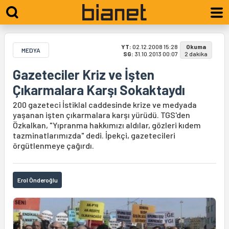
YT:
02.12.2008 15:28
Okuma
MEDYA
SG:
31.10.2013 00:07
2 dakika
Gazeteciler Kriz ve İşten
Çıkarmalara Karşı Sokaktaydı
200 gazeteci İstiklal caddesinde krize ve medyada
yaşanan işten çıkarmalara karşı yürüdü. TGS'den
Özkalkan, "Yıpranma hakkımızı aldılar, gözleri kıdem
tazminatlarımızda" dedi. İpekçi, gazetecileri
örgütlenmeye çağırdı.
Erol Önderoğlu