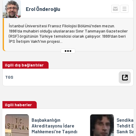
Erol Önderoğlu
İstanbul Üniversitesi Fransız Filolojisi Bölümü'nden mezun.
1996'da muhabiri olduğu uluslararası Sınır Tanımayan Gazeteciler
(RSF) örgütünün Türkiye temsilcisi olarak çalışıyor. 1999'dan beri
İPS İletişim Vakfı'nın projesi...
ilgili dış bağlantılar
TGS
ilgili haberler
Başbakanlığın
Sendikalı
Akreditasyonu İdare
Tehdit E
Mahkemesi'ne Taşındı
Sanık Sa