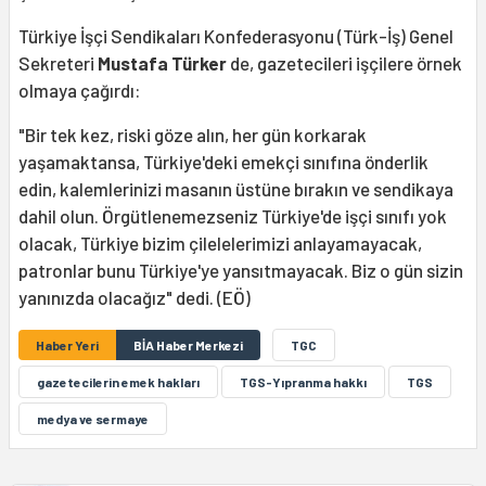
Türkiye İşçi Sendikaları Konfederasyonu (Türk-İş) Genel
Sekreteri
Mustafa Türker
de, gazetecileri işçilere örnek
olmaya çağırdı:
"Bir tek kez, riski göze alın, her gün korkarak
yaşamaktansa, Türkiye'deki emekçi sınıfına önderlik
edin, kalemlerinizi masanın üstüne bırakın ve sendikaya
dahil olun. Örgütlenemezseniz Türkiye'de işçi sınıfı yok
olacak, Türkiye bizim çilelelerimizi anlayamayacak,
patronlar bunu Türkiye'ye yansıtmayacak. Biz o gün sizin
yanınızda olacağız" dedi. (EÖ)
Haber Yeri
BİA Haber Merkezi
TGC
gazetecilerin emek hakları
TGS-Yıpranma hakkı
TGS
medya ve sermaye