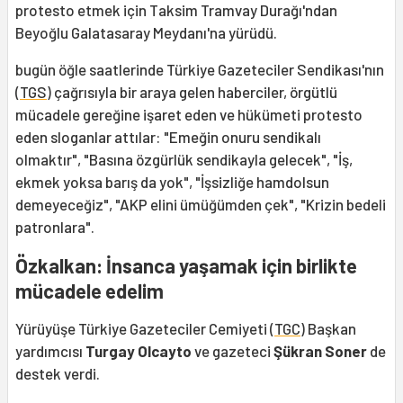
protesto etmek için Taksim Tramvay Durağı'ndan
Beyoğlu Galatasaray Meydanı'na yürüdü.
bugün öğle saatlerinde Türkiye Gazeteciler Sendikası'nın
(
TGS
) çağrısıyla bir araya gelen haberciler, örgütlü
mücadele gereğine işaret eden ve hükümeti protesto
eden sloganlar attılar: "Emeğin onuru sendikalı
olmaktır", "Basına özgürlük sendikayla gelecek", "İş,
ekmek yoksa barış da yok", "İşsizliğe hamdolsun
demeyeceğiz", "AKP elini ümüğümden çek", "Krizin bedeli
patronlara".
Özkalkan: İnsanca yaşamak için birlikte
mücadele edelim
Yürüyüşe Türkiye Gazeteciler Cemiyeti (
TGC
) Başkan
yardımcısı
Turgay Olcayto
ve gazeteci
Şükran Soner
de
destek verdi.