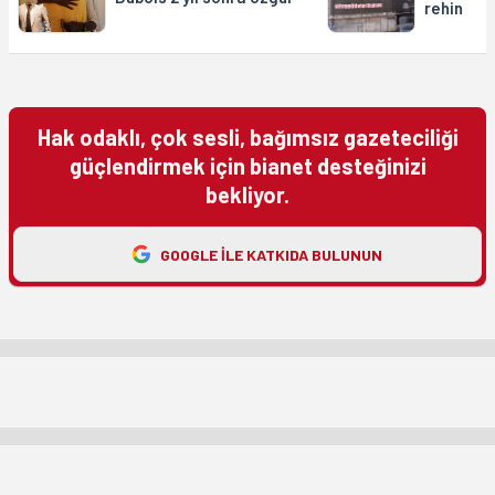
rehin
Hak odaklı, çok sesli, bağımsız gazeteciliği
güçlendirmek için bianet desteğinizi
bekliyor.
GOOGLE ILE KATKIDA BULUNUN