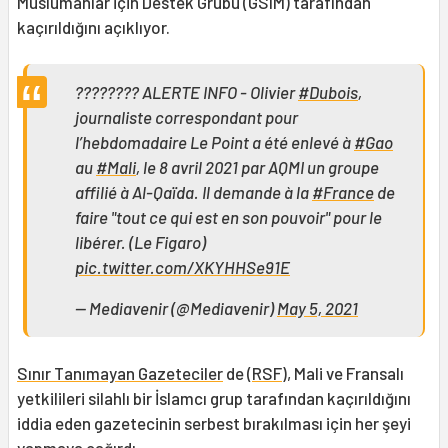
Müslümanlar için Destek Grubu (GSIM) tarafından
kaçırıldığını açıklıyor.
???????? ALERTE INFO - Olivier
#Dubois
,
journaliste correspondant pour
l’hebdomadaire Le Point a été enlevé à
#Gao
au
#Mali
, le 8 avril 2021 par AQMI un groupe
affilié à Al-Qaïda. Il demande à la
#France
de
faire "tout ce qui est en son pouvoir" pour le
libérer. (Le Figaro)
pic.twitter.com/XKYHHSe91E
— Mediavenir (@Mediavenir)
May 5, 2021
Sınır Tanımayan Gazeteciler
de (
RSF
), Mali ve Fransalı
yetkilileri silahlı bir İslamcı grup tarafından kaçırıldığını
iddia eden gazetecinin serbest bırakılması için her şeyi