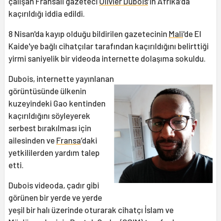
çalışan Fransalı gazeteci
Olivier Dubois
’in Afrika’da
kaçırıldığı iddia edildi.
8 Nisan'da kayıp olduğu bildirilen gazetecinin
Mali
'de El
Kaide'ye bağlı cihatçılar tarafından kaçırıldığını belirttiği
yirmi saniyelik bir videoda internette dolaşıma sokuldu.
Dubois, internette yayınlanan
görüntüsünde ülkenin
kuzeyindeki Gao kentinden
kaçırıldığını söyleyerek
serbest bırakılması için
ailesinden ve
Fransa
’daki
yetkililerden yardım talep
etti.
Dubois videoda, çadır gibi
görünen bir yerde ve yerde
yeşil bir halı üzerinde oturarak cihatçı İslam ve