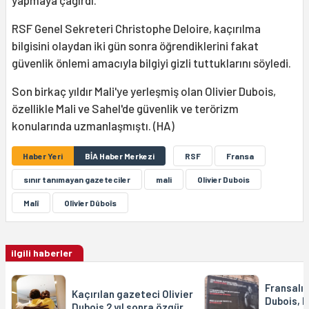
yapmaya çağırdı.
RSF Genel Sekreteri Christophe Deloire, kaçırılma
bilgisini olaydan iki gün sonra öğrendiklerini fakat
güvenlik önlemi amacıyla bilgiyi gizli tuttuklarını söyledi.
Son birkaç yıldır Mali'ye yerleşmiş olan Olivier Dubois,
özellikle Mali ve Sahel'de güvenlik ve terörizm
konularında uzmanlaşmıştı. (HA)
Haber Yeri
BİA Haber Merkezi
RSF
Fransa
sınır tanımayan gazeteciler
mali
Olivier Dubois
Malî
Olîvîer Dûboîs
ilgili haberler
Fransalı 
Kaçırılan gazeteci Olivier
Dubois, M
Dubois 2 yıl sonra özgür