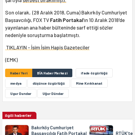
şartıyla
serbest bırakılmıştı.
Son olarak, (28 Aralık 2018, Cuma) Bakırköy Cumhuriyet
Başsavcılığı, FOX TV
Fatih Portakal
'ın 10 Aralık 2018'de
yayınlanan ana haber bülteninde sarf ettiği sözler
nedeniyle soruşturma başlatmıştı.
TIKLAYIN - İsim İsim Hapis Gazeteciler
(EMK)
Haber Yeri
BİA Haber Merkezi
ifade özgürlüğü
medya
düşünce özgürlüğü
Mine Kırıkkanat
Ugur Dundar
Uğur Dündar
ilgili haberler
Bakırköy Cumhuriyet
Başsavcılığı Fatih Portakal
RTÜK’ten