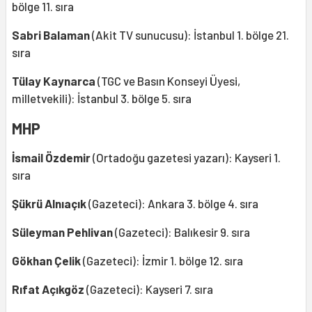
bölge 11. sıra
Sabri Balaman
(Akit TV sunucusu): İstanbul 1. bölge 21.
sıra
Tülay Kaynarca
(TGC ve Basın Konseyi Üyesi,
milletvekili): İstanbul 3. bölge 5. sıra
MHP
İsmail Özdemir
(Ortadoğu gazetesi yazarı): Kayseri 1.
sıra
Şükrü Alnıaçık
(Gazeteci): Ankara 3. bölge 4. sıra
Süleyman Pehlivan
(Gazeteci): Balıkesir 9. sıra
Gökhan Çelik
(Gazeteci): İzmir 1. bölge 12. sıra
Rıfat Açıkgöz
(Gazeteci): Kayseri 7. sıra