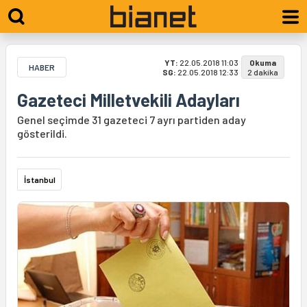
YT:
22.05.2018 11:03
Okuma
HABER
SG:
22.05.2018 12:33
2 dakika
Gazeteci Milletvekili Adayları
Genel seçimde 31 gazeteci 7 ayrı partiden aday
gösterildi.
İstanbul