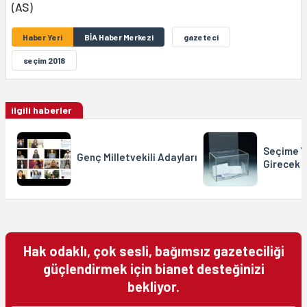
(AS)
Haber Yeri
BİA Haber Merkezi
gazeteci
seçim 2018
ilgili haberler
Seçime 7
Genç Milletvekili Adayları
Girecek
Hak odaklı, çok sesli, bağımsız gazeteciliği
güçlendirmek için bianet desteğinizi
bekliyor.