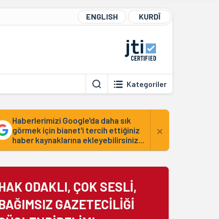
ENGLISH
KURDÎ
Kategoriler
Haberlerimizi Google'da daha sık
×
görmek için bianet'i tercih ettiğiniz
haber kaynaklarına ekleyebilirsiniz...
HAK ODAKLI, ÇOK SESLİ,
BAĞIMSIZ GAZETECİLİĞİ