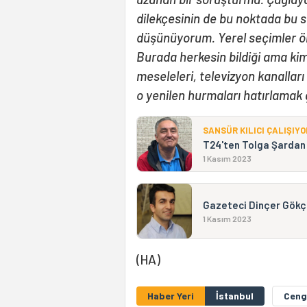
dilekçesinin de bu noktada bu s
düşünüyorum. Yerel seçimler ö
Burada herkesin bildiği ama kim
meseleleri, televizyon kanallar
o yenilen hurmaları hatırlamak 
SANSÜR KILICI ÇALIŞIYO
T24'ten Tolga Şardan M
1 Kasım 2023
Gazeteci Dinçer Gökçe
1 Kasım 2023
(HA)
Haber Yeri
İstanbul
Ceng