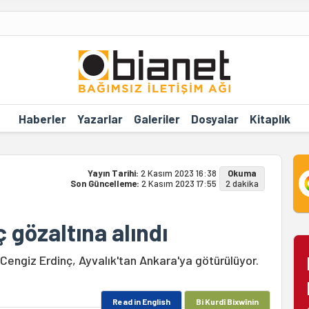
Haberler
Yazarlar
Galeriler
Dosyalar
Kitaplık
Yayın Tarihi:
2 Kasım 2023 16:38
Okuma
Son Güncelleme:
2 Kasım 2023 17:55
2 dakika
 gözaltına alındı
 Cengiz Erdinç, Ayvalık'tan Ankara'ya götürülüyor.
Read in English
Bi Kurdî Bixwînin