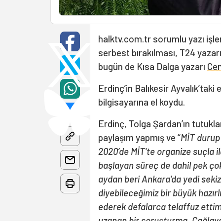
halktv.com.tr sorumlu yazı işle
serbest bırakılması, T24 yazar
bugün de Kısa Dalga yazarı
Cen
Erdinç’in Balıkesir Ayvalık’taki
bilgisayarına el koydu.
Erdinç, Tolga Şardan’ın tutukla
paylaşım yapmış ve “
MİT durup 
2020’de MİT'te organize suçla ilg
başlayan süreç de dahil pek çok o
aydan beri Ankara'da yedi sekiz 
diyebileceğimiz bir büyük hazırlı
ederek defalarca telaffuz ettim,
uzanan bir soruşturma. Çağlaya