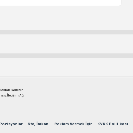
kları Saklıdır
msız İletişim Ağı
 Pozisyonlar
Staj İmkanı
Reklam Vermek İçin
KVKK Politikası