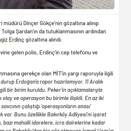
ri müdürü Dinçer Gökçe’nin gözaltına alınıp
ı Tolga Şardan’ın da tutuklanmasının ardından
giz Erdinç
gözaltına alındı.
 evine gelen polis, Erdinç’in cep telefonu ve
nmasına gerekçe olan MİT’in yargı raporuyla ilgili
durup Erdoğan'a rapor hazırlamıyor. 11 Aralık
ili bir birim kuruldu. Peker'in açıklamalarıyla
lay ve operasyon bu birimle ilişkili. En az iki
savcının çalıştığı ‘operasyonların anası’
k var. Bunu özellikle Bakırköy Adliyesi'ni işaret
 bazı mahalli idarelere, icra dairelerine kadar
n ve Bakırköy'den hiç söz etmeyen İsmail Uçar'ın