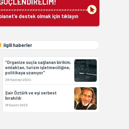
GÜÇLENDİRELİM!
bianet'e destek olmak için tıklayın
ilgili haberler
"Organize suçla sağlanan birikim,
emlaktan, turizm işletmeciliğine,
politikaya uzanıyor"
29 Haziran 2024
Şair Öztürk ve eşi serbest
bırakıldı
18 Kasım 2023