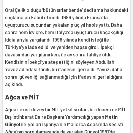
Oral Çelik olduğu ‘bütün sırlar bende’ dedi ama hakkındaki
suçlamaları kabul etmedi. 1986 yılında Fransa’da
uyuşturucu suçundan yakalanıp üç yıl hapis yattı. Daha
sonra hem İsviçre, hem İtalya’da uyuşturucu kaçakçılığı
iddialarıyla yargılandı. 1996 yılında kendi isteği ile
Türkiye’ye iade edildi ve yeniden hapse girdi. İpekçi
davasından yargılanırken, üç ay sonra tahliye oldu.
Kendisinin İpekçi’ye ateş ettiğini söyleyen Abdullah
Yavuz adındaki tanık, bu ifadesini geri aldı. Yavuz, daha
sonra güvenliği sağlanmadığı için ifadesini geri aldığını
açıkladı.
Ağca ve MİT
Ağca ile üst düzey bir MİT yetkilisi olan, bir dönem de MİT
Dış İstihbarat Daire Başkanı Yardımcılığı yapan
Metin
Günyol
ile yolları İspanya’nın Mallorca Adası’nda kesişti.
Ağca’nın sorgulamasında da yer alan Günyol 1981’de,