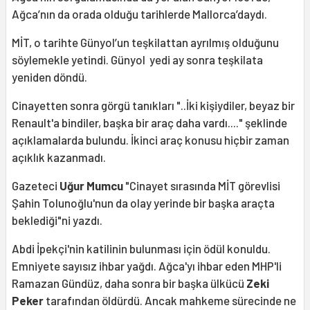
Ağca’nın da orada olduğu tarihlerde Mallorca’daydı.
MİT, o tarihte Günyol’un teşkilattan ayrılmış olduğunu
söylemekle yetindi. Günyol yedi ay sonra teşkilata
yeniden döndü.
Cinayetten sonra görgü tanıkları "..İki kişiydiler, beyaz bir
Renault'a bindiler, başka bir araç daha vardı...." şeklinde
açıklamalarda bulundu. İkinci araç konusu hiçbir zaman
açıklık kazanmadı.
Gazeteci
Uğur Mumcu
"Cinayet sırasında MİT görevlisi
Şahin Tolunoğlu'nun da olay yerinde bir başka araçta
beklediği"ni yazdı.
Abdi İpekçi'nin katilinin bulunması için ödül konuldu.
Emniyete sayısız ihbar yağdı. Ağca'yı ihbar eden MHP'li
Ramazan Gündüz, daha sonra bir başka ülkücü
Zeki
Peker
tarafından öldürdü. Ancak mahkeme sürecinde ne