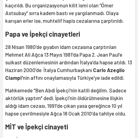
kaçırıldı. Bu organizasyonun kilit ismi olan “Ömer
Astsubay” sırra kadem bastı ve yargılanmadı. Olaya
karışan erler ise, muhtelif hapis cezalarına çarptırıldı.
Papa ve İpekçi cinayetleri
28 Nisan 1980’de gıyabın idam cezasına çarptırılan
Mehmet Ali Ağca 13 Mayıs 1981’da Papa 2. Jean Paul’e
suikast düzenlemesinin ardından İtalya’da hapse atıldı. 13
Haziran 2000’de İtalya Cumhurbaşkanı
Carlo Azeglio
Ciampi'
nin affını onaylamasıyla Türkiye'ye iade edildi.
Mahkemede "Ben Abdi İpekçi'nin katili değilim. Sadece
aktörlük yaptım" dedi. İpekçi’nin öldürülmesine ilişkin
aldığı idam cezası, 1991’de çıkan yasa gereğince 10 yıl
hapse çevrilmesiyle Ağca 18 Ocak 2010’da tahliye oldu.
MİT ve İpekçi cinayeti