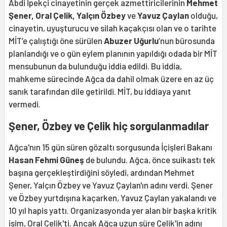
Abdi İpekçi cinayetinin gerçek azmettiricilerinin
Mehmet
Şener, Oral Çelik, Yalçın Özbey
ve
Yavuz Çaylan
olduğu,
cinayetin, uyuşturucu ve silah kaçakçısı olan ve o tarihte
MİT’e çalıştığı öne sürülen
Abuzer Uğurlu
’nun bürosunda
planlandığı ve o gün eylem planının yapıldığı odada bir MİT
mensubunun da bulunduğu iddia edildi. Bu iddia,
mahkeme sürecinde Ağca da dahil olmak üzere en az üç
sanık tarafından dile getirildi. MİT, bu iddiaya yanıt
vermedi.
Şener, Özbey ve Çelik hiç sorgulanmadılar
Ağca'nın 15 gün süren gözaltı sorgusunda İçişleri Bakanı
Hasan Fehmi Güneş
de bulundu. Ağca, önce suikastı tek
başına gerçekleştirdiğini söyledi, ardından Mehmet
Şener, Yalçın Özbey ve Yavuz Çaylan'ın adını verdi. Şener
ve Özbey yurtdışına kaçarken, Yavuz Çaylan yakalandı ve
10 yıl hapis yattı. Organizasyonda yer alan bir başka kritik
isim, Oral Çelik'ti. Ancak Ağca uzun süre Çelik'in adını