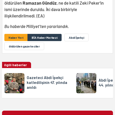
öldürülen
Ramazan Gündüz
, ne de katili Zeki Peker'in
ismi üzerinde duruldu. İki dava birbiriyle
ilişkilendirilmedi. (EA)
Bu haberde Milliyet’ten yararlandık.
Haber Yeri
BİA Haber Merkezi
Abdi İpekçi
öldürülen gazeteciler
ilgili haberler
Gazeteci Abdi İpekçi
Abdi İpek
katledilişinin 47. yılında
44. yılınd
anıldı