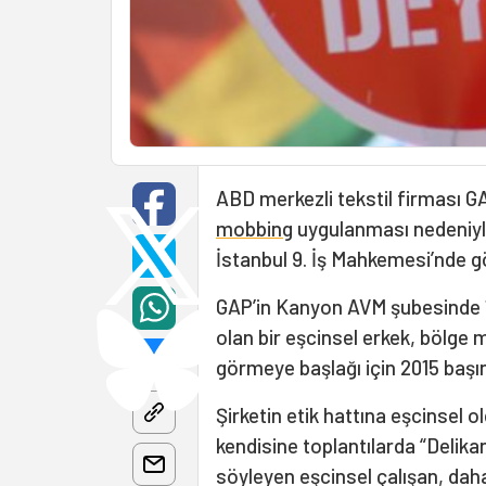
ABD merkezli tekstil firması GA
mobbing
uygulanması nedeniyl
İstanbul 9. İş Mahkemesi’nde g
GAP’in Kanyon AVM şubesinde 1
olan bir eşcinsel erkek, bölg
görmeye başlağı için 2015 başın
Şirketin etik hattına eşcinsel 
kendisine toplantılarda “Delikanlı
söyleyen eşcinsel çalışan, dah