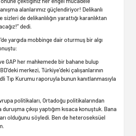
 önüne çektiğiniz her engel mücadele
yanışma alanlarımız güçlendiriyor! Delikanlı
sizleri de delikanlılığın yarattığı karanlıktan
acağız!” dedi.
'de yargıda mobbinge dair oturmuş bir algı
konuştu:
r ve GAP her mahkemede bir bahane bulup
BD’deki merkezi, Türkiye’deki çalışanlarının
li Tıp Kurumu raporuyla bunun kanıtlanmasıyla
rupa politikaları, Ortadoğu politikalarından
la duruşma çıkışı yaptığım kısaca konuştuk. Bana
ları olduğunu söyledi. Ben de heteroseksüel
m.