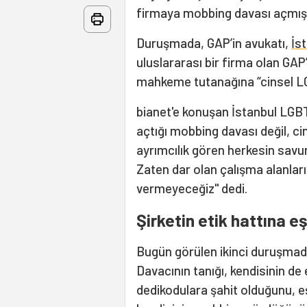
firmaya mobbing davası açmışt
Duruşmada, GAP’in avukatı,
İs
uluslararası bir firma olan GAP
mahkeme tutanağına “cinsel LG
bianet'e konuşan İstanbul LGBTİ
açtığı mobbing davası değil, ci
ayrımcılık gören herkesin sav
Zaten dar olan çalışma alanlar
vermeyeceğiz" dedi.
Şirketin etik hattına e
Bugün görülen ikinci duruşmada,
Davacının tanığı, kendisinin de
dedikodulara şahit olduğunu, 