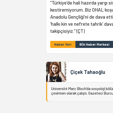
“Türkiye’de hali hazırda yarg
kestiremiyorum. Biz OHAL koşul
Anadolu Gençliği’ni de dava et
‘halkı kin ve nefrete tahrik’ dav
takipçisiyiz." (ÇT)
Haber Yeri
BİA Haber Merkezi
Çiçek Tahaoğlu
Université Marc Bloch’da sosyoloji böl
çevirmen olarak çalıştı. Gazeteci Burcu