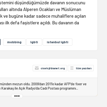
ı sistemini düşündüğümüzde davanın sonucunu
ları altında Alperen Ocakları ve Müslüman
tik ve bugüne kadar sadece muhaliflere açılan
ası ilk defa faşistlere açıldı. Bu davanın da
mobbing
lgbti
istanbul lgbti
cicek@bianet.org
tüm yazıları
ümünden mezun oldu. 2009’dan 2011’e kadar AFP’de fixer ve
 Karakaş ile Açık Radyo’da Cadı Postası programını...