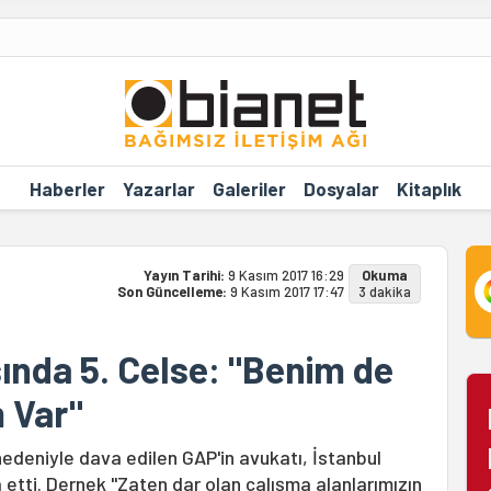
Haberler
Yazarlar
Galeriler
Dosyalar
Kitaplık
Yayın Tarihi:
9 Kasım 2017 16:29
Okuma
Son Güncelleme:
9 Kasım 2017 17:47
3 dakika
nda 5. Celse: "Benim de
 Var"
edeniyle dava edilen GAP'in avukatı, İstanbul
a etti. Dernek "Zaten dar olan çalışma alanlarımızın