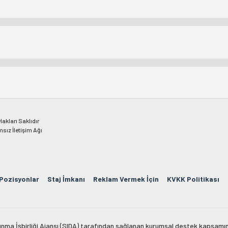
kları Saklıdır
msız İletişim Ağı
 Pozisyonlar
Staj İmkanı
Reklam Vermek İçin
KVKK Politikası
lkınma İşbirliği Ajansı (SIDA) tarafından sağlanan kurumsal destek kapsamın