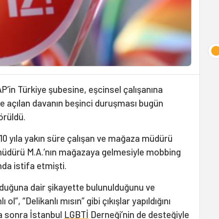
P’in Türkiye şubesine, eşcinsel çalışanına
e açılan davanın beşinci duruşması bugün
örüldü.
0 yıla yakın süre çalışan ve mağaza müdürü
e müdürü M.A.’nın mağazaya gelmesiyle mobbing
da istifa etmişti.
olduğuna dair şikayette bulunulduğunu ve
 ol”, “Delikanlı mısın” gibi çıkışlar yapıldığını
a sonra İstanbul
LGBTİ
Derneği’nin de desteğiyle