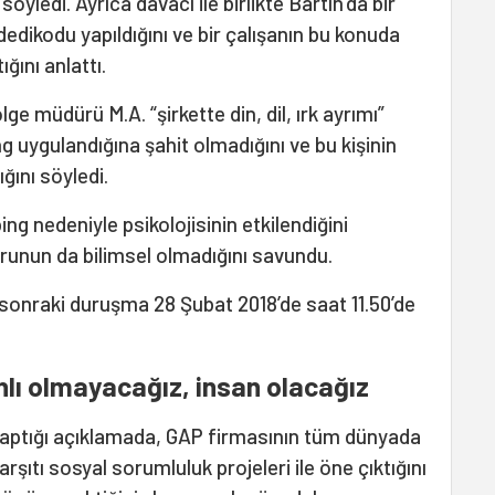
yledi. Ayrıca davacı ile birlikte Bartın’da bir
 dedikodu yapıldığını ve bir çalışanın bu konuda
ığını anlattı.
lge müdürü M.A. “şirkette din, dil, ırk ayrımı”
 uygulandığına şahit olmadığını ve bu kişinin
ığını söyledi.
ng nedeniyle psikolojisinin etkilendiğini
runun da bilimsel olmadığını savundu.
r sonraki duruşma 28 Şubat 2018’de saat 11.50’de
nlı olmayacağız, insan olacağız
 yaptığı açıklamada, GAP firmasının tüm dünyada
arşıtı sosyal sorumluluk projeleri ile öne çıktığını