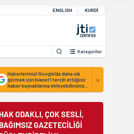
ENGLISH
KURDÎ
Kategoriler
Haberlerimizi Google'da daha sık
×
görmek için bianet'i tercih ettiğiniz
haber kaynaklarına ekleyebilirsiniz...
HAK ODAKLI, ÇOK SESLİ,
BAĞIMSIZ GAZETECİLİĞİ