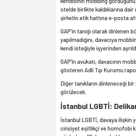
kendisinin mobbing gördüğünü sö
otelde birlikte kaldıklarına dair
şirketin etik hattına e-posta att
GAP’in tanığı olarak dinlenen bö
yapılmadığını, davacıya mobbing
kendi isteğiyle işyerinden ayrıld
GAP'in avukatı, davacının mobbi
gösteren Adli Tıp Kurumu rapo
Diğer tanıkların dinleneceği bi
görülecek.
İstanbul LGBTİ: Delika
İstanbul LGBTİ, davaya ilişkin
cinsiyet eşitlikçi ve homofobi k