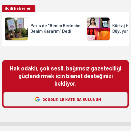
ilgili haberler
Paris de "Benim Bedenim,
Kürtaj H
Benim Kararım" Dedi
Büyüyor
Hak odaklı, çok sesli, bağımsız gazeteciliği
güçlendirmek için bianet desteğinizi
bekliyor.
GOOGLE ILE KATKIDA BULUNUN