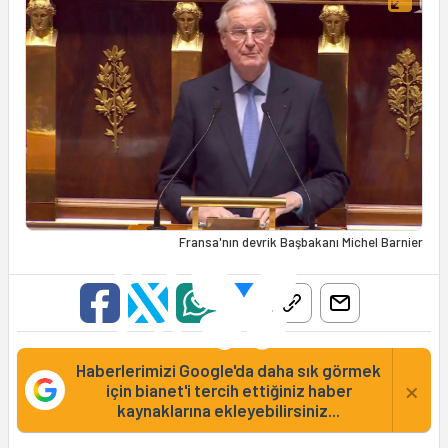
Fransa'nın devrik Başbakanı Michel Barnier
Haberlerimizi Google'da daha sık görmek
×
için bianet'i tercih ettiğiniz haber
kaynaklarına ekleyebilirsiniz...