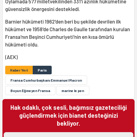
Oylamada 577 milletvekilinden 331'i azınlık hükümetine
güvensizlik önergesini destekledi.
Barnier hükümeti 1962'den beri bu şekilde devrilen ilk
hükümet ve 1958'de Charles de Gaulle tarafından kurulan
Fransa'nın Beşinci Cumhuriyeti'nin en kısa ömürlü
hükümeti oldu.
(AEK)
Haber Yeri
Paris
Fransa Cumhurbaşkanı Emmanuel Macron
Boyun Eğmeyen Fransa
marine le pen
Hak odaklı, çok sesli, bağımsız gazeteciliği
güçlendirmek için bianet desteğinizi
bekliyor.