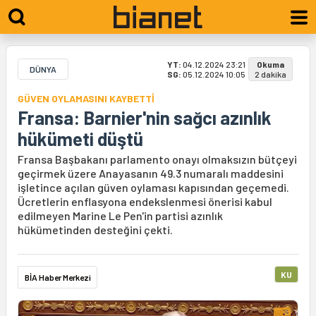
YT:
04.12.2024 23:21
Okuma
DÜNYA
SG:
05.12.2024 10:05
2 dakika
GÜVEN OYLAMASINI KAYBETTİ
Fransa: Barnier'nin sağcı azınlık
hükümeti düştü
Fransa Başbakanı parlamento onayı olmaksızın bütçeyi
geçirmek üzere Anayasanın 49.3 numaralı maddesini
işletince açılan güven oylaması kapısından geçemedi.
Ücretlerin enflasyona endekslenmesi önerisi kabul
edilmeyen Marine Le Pen'in partisi azınlık
hükümetinden desteğini çekti.
KU
BİA Haber Merkezi