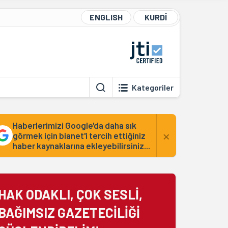
ENGLISH
KURDÎ
Kategoriler
Haberlerimizi Google'da daha sık
×
görmek için bianet'i tercih ettiğiniz
haber kaynaklarına ekleyebilirsiniz...
HAK ODAKLI, ÇOK SESLİ,
BAĞIMSIZ GAZETECİLİĞİ