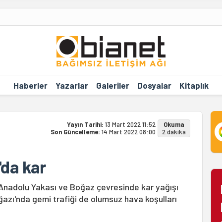
Haberler
Yazarlar
Galeriler
Dosyalar
Kitaplık
Yayın Tarihi:
13 Mart 2022 11:52
Okuma
Son Güncelleme:
14 Mart 2022 08:00
2 dakika
'da kar
te Anadolu Yakası ve Boğaz çevresinde kar yağışı
azı'nda gemi trafiği de olumsuz hava koşulları