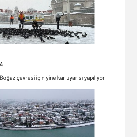
AA
ğaz çevresi için yine kar uyarısı yapılıyor