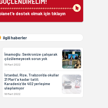
GÜÇLENDİRELİM!
bianet'e destek olmak için tıklayın
ilgili haberler
İmamoğlu: Senkronize çalışarak
çözülemeyecek sorun yok
19 Mart 2022
İstanbul, Rize, Trabzon'da okullar
21 Mart'a kadar tatil;
Karadeniz'de 402 yerleşime
ulaşılamıyor
18 Mart 2022