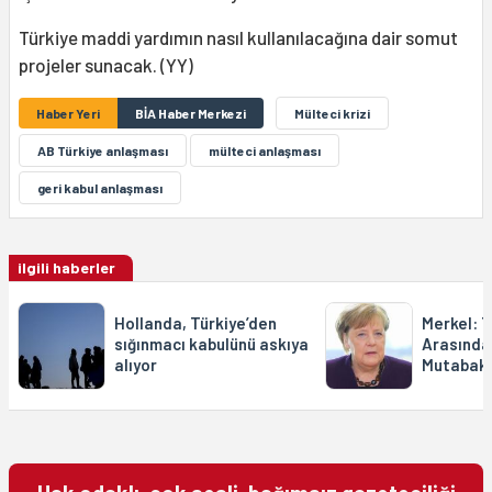
Türkiye maddi yardımın nasıl kullanılacağına dair somut
projeler sunacak. (YY)
Haber Yeri
BİA Haber Merkezi
Mülteci krizi
AB Türkiye anlaşması
mülteci anlaşması
geri kabul anlaşması
ilgili haberler
Hollanda, Türkiye’den
Merkel: 
sığınmacı kabulünü askıya
Arasında
alıyor
Mutabakat