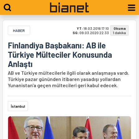
YT:
18.03.2016 17:10
Okuma
HABER
SG:
09.03.2020 22:33
1 dakika
Finlandiya Başbakanı: AB ile
Türkiye Mülteciler Konusunda
Anlaştı
AB ve Türkiye mültecilerle ilgili olarak anlaşmaya vardı.
Türkiye pazar gününden itibaren yasadışı yollardan
Yunanistan'a geçen mültecileri geri kabul edecek.
İstanbul