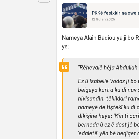
PKKê fesixkirina xwe 
12 Gulan 2025
Nameya Alaîn Badiou ya ji bo 
ye:
"Rêhevalê hêja Abdullah
Ez û Isabelle Vodoz ji b
belgeya kurt a ku di nav
nivîsandin, têkildarî ram
nameyê de tiştekî ku di c
dikişîne heye: 'Min ti car
berneda û ez ê dest jê b
'edaletê' yên bê heqîqet 