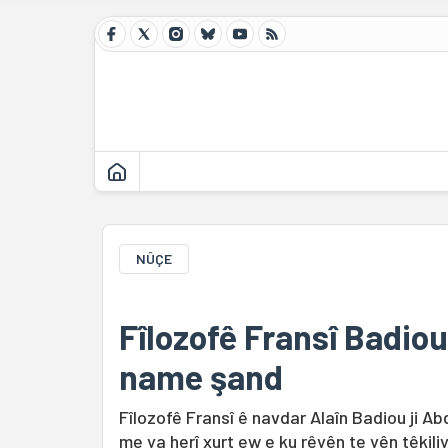
NÛÇE
Fîlozofê Fransî Badio
name şand
Fîlozofê Fransî ê navdar Alaîn Badiou ji A
me ya herî xurt ew e ku rêyên te yên têkiliy