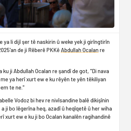
a li dijî şer tê naskirin û weke yek ji girîngtirîn
a 2025'an de ji Rêberê PKKê
Abdullah Ocalan
re
 ku ji Abdullah Ocalan re şandî de got, "Di nava
e ya herî xurt ew e ku rêyên te yên têkiliyan
cem te ne."
belle Vodoz bi hev re nivîsandine balê dikişînin
 a ji bo lêgerîna heq, azadî û heqîqetê û her wiha
rî xurt ew e ku ji bo Ocalan kanalên ragihandinê