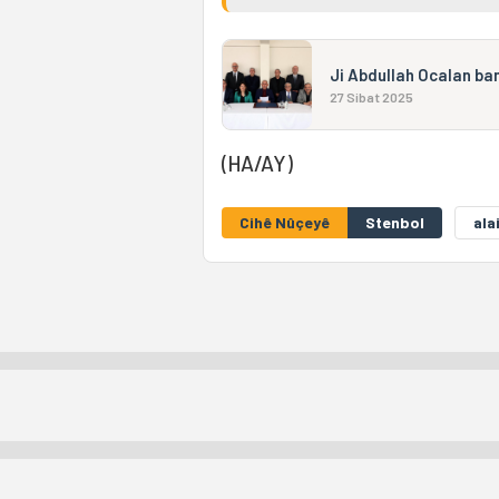
Ji Abdullah Ocalan ba
27 Sibat 2025
(HA/AY)
Cihê Nûçeyê
Stenbol
ala