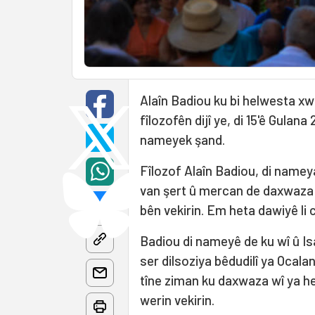
Alaîn Badiou ku bi helwesta xwe y
fîlozofên dijî ye, di 15'ê Gulan
nameyek şand.
Fîlozof Alaîn Badiou, di nameya
van şert û mercan de daxwaza m
bên vekirin. Em heta dawiyê li 
Badiou di nameyê de ku wî û Isa
ser dilsoziya bêdudilî ya Ocalan
tîne ziman ku daxwaza wî ya he
werin vekirin.