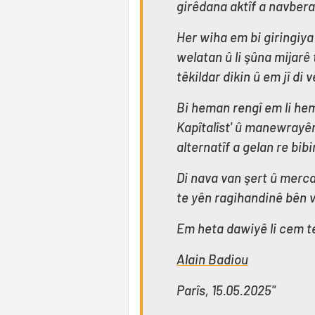
girêdana aktîf a navbera
Her wiha em bi giringiya 
welatan û li şûna mijarê 
têkildar dikin û em jî di 
Bi heman rengî em li hemb
Kapîtalîst' û manewrayê
alternatîf a gelan re bib
Di nava van şert û merc
te yên ragihandinê bên v
Em heta dawiyê li cem t
Alain Badiou
Parîs, 15.05.2025"