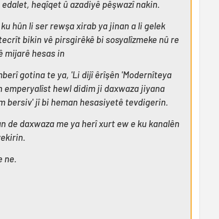
 edalet, heqîqet û azadiyê pêşwazî nakin.
ku hûn li ser rewşa xirab ya jinan a li gelek
tecrît bikin vê pirsgirêkê bi sosyalîzmeke nû re
vê mijarê hesas in
erî gotina te ya, 'Li dijî êrîşên 'Modernîteya
n emperyalîst hewl didim ji daxwaza jiyana
im bersiv' jî bi heman hesasiyetê tevdigerin.
an de daxwaza me ya herî xurt ew e ku kanalên
ekirin.
e ne.