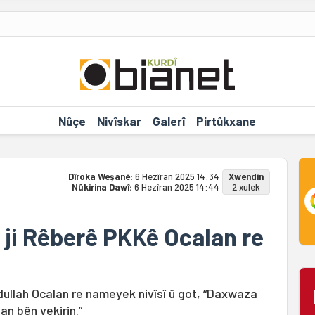
Nûçe
Nivîskar
Galerî
Pirtûkxane
Dîroka Weşanê:
6 Hezîran 2025 14:34
Xwendin
Nûkirina Dawî:
6 Hezîran 2025 14:44
2 xulek
u ji Rêberê PKKê Ocalan re
bdullah Ocalan re nameyek nivîsî û got, “Daxwaza
an bên vekirin.”