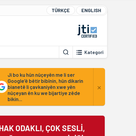
TÜRKÇE
ENGLISH
Kategorî
Ji bo ku hûn nûçeyên me li ser
Google’ê bêtir bibînin, hûn dikarin
×
bianetê li çavkaniyên xwe yên
nûçeyan ên ku we bijartiye zêde
bikin...
HAK ODAKLI, ÇOK SESLİ,