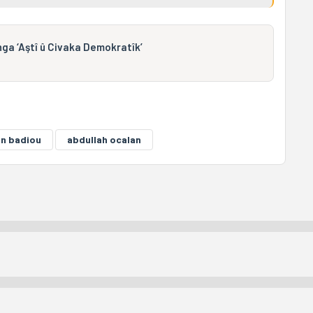
nga ‘Aştî û Civaka Demokratîk’
in badiou
abdullah ocalan