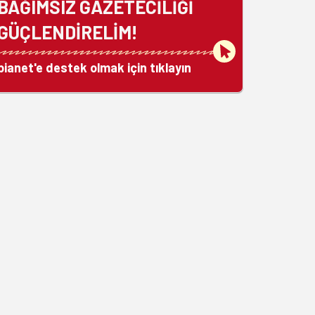
BAĞIMSIZ GAZETECİLİĞİ
GÜÇLENDİRELİM!
bianet'e destek olmak için tıklayın