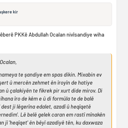
aşkere kir
Rêberê PKKê Abdullah Ocalan nivîsandiye wiha
 Ocalan,
o nameya te şandiye em spas dikin. Mixabin ev
 şert û mercên zehmet ên îroyîn de hatiye
an û çalakiyên te fikrek pir xurt dide mirov. Di
îhana îro de kêm e û di formûla te de balê
î dest ji lêgerîna edalet, azadî û heqîqetê
ernedim'. Lê belê gelek caran em rastî mînakên
an jî 'heqîqet' ên bêyî azadiyê tên, ku daxwaza