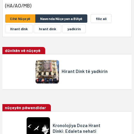
(HA/AO/MB)
Cihê Nûçeyê
Navenda Nûçeyan a BIAyê
filiz ali
Hrant dînk
hrant dink
yadkirin
dûvikên vê nûçeyê
Hirant Dink tê yadkirin
nûçeyên pêwendîdar
Kronolojiya Doza Hrant
Dînkî: Edaleta nehatî