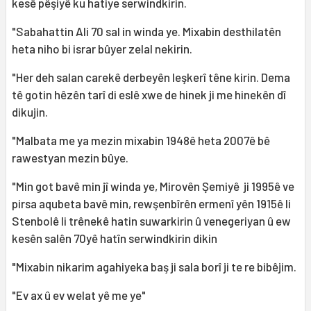
kesê pêşiyê ku hatiye serwindkirin.
"Sabahattin Ali 70 sal in winda ye. Mixabin desthilatên
heta niho bi israr bûyer zelal nekirin.
"Her deh salan carekê derbeyên leşkerî têne kirin. Dema
tê gotin hêzên tarî di eslê xwe de hinek ji me hinekên dî
dikujin.
"Malbata me ya mezin mixabin 1948ê heta 2007ê bê
rawestyan mezin bûye.
"Min got bavê min jî winda ye, Mirovên Şemiyê ji 1995ê ve
pirsa aqubeta bavê min, rewşenbîrên ermenî yên 1915ê li
Stenbolê li trênekê hatin suwarkirin û venegeriyan û ew
kesên salên 70yê hatîn serwindkirin dikin
"Mixabin nikarim agahiyeka baş ji sala borî ji te re bibêjim.
"Ev ax û ev welat yê me ye"