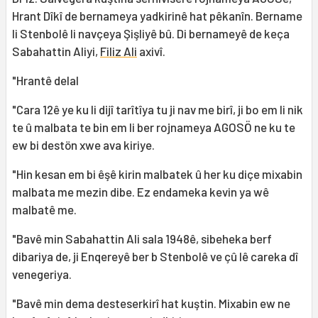
Hrant Dîkî de bernameya yadkirinê hat pêkanîn. Bername
li Stenbolê li navçeya Şişliyê bû. Di bernameyê de keça
Sabahattin Aliyi,
Filiz Ali
axivî.
"Hrantê delal
"Cara 12ê ye ku li dijî tarîtîya tu ji nav me birî, ji bo em li nik
te û malbata te bin em li ber rojnameya AGOSÖ ne ku te
ew bi destön xwe ava kiriye.
"Hin kesan em bi êşê kirin malbatek û her ku diçe mixabin
malbata me mezin dibe. Ez endameka kevin ya wê
malbatê me.
"Bavê min Sabahattin Ali sala 1948ê, sibeheka berf
dibariya de, ji Enqereyê ber b Stenbolê ve çû lê careka dî
venegeriya.
"Bavê min dema desteserkirî hat kuştin. Mixabin ew ne