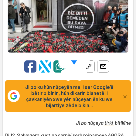
Ji bo ku hûn nûçeyên me li ser Google’ê
bêtir bibînin, hûn dikarin bianetê li
×
çavkaniyên xwe yên nûçeyan ên ku we
bijartiye zêde bikin...
Ji bo nûçeya
tirkî
bitikîne
Di 12. Salvegera kuştina sernivîserê rojnameya AGOSê,