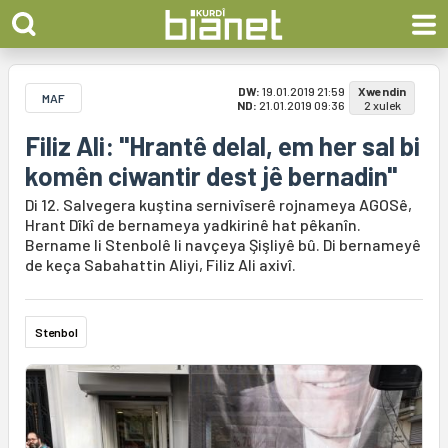
DW:
19.01.2019 21:59
Xwendin
MAF
ND:
21.01.2019 09:36
2 xulek
Filiz Ali: "Hrantê delal, em her sal bi
komên ciwantir dest jê bernadin"
Di 12. Salvegera kuştina sernivîserê rojnameya AGOSê,
Hrant Dîkî de bernameya yadkirinê hat pêkanîn.
Bername li Stenbolê li navçeya Şişliyê bû. Di bernameyê
de keça Sabahattin Aliyi, Filiz Ali axivî.
Stenbol