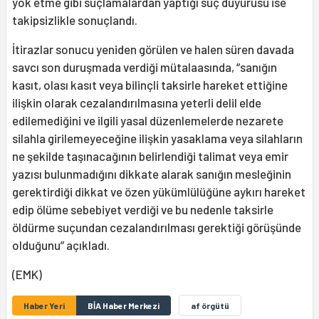
yok etme gibi suçlamalardan yaptığı suç duyurusu ise
takipsizlikle sonuçlandı.
İtirazlar sonucu yeniden görülen ve halen süren davada
savcı son duruşmada verdiği mütalaasında, “sanığın
kasıt, olası kasıt veya bilinçli taksirle hareket ettiğine
ilişkin olarak cezalandırılmasına yeterli delil elde
edilemediğini ve ilgili yasal düzenlemelerde nezarete
silahla girilemeyeceğine ilişkin yasaklama veya silahların
ne şekilde taşınacağının belirlendiği talimat veya emir
yazısı bulunmadığını dikkate alarak sanığın mesleğinin
gerektirdiği dikkat ve özen yükümlülüğüne aykırı hareket
edip ölüme sebebiyet verdiği ve bu nedenle taksirle
öldürme suçundan cezalandırılması gerektiği görüşünde
olduğunu” açıkladı.
(EMK)
Haber Yeri
BİA Haber Merkezi
af örgütü