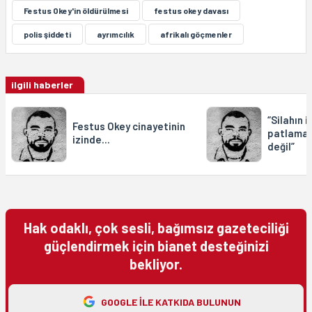
Festus Okey'in öldürülmesi
festus okey davası
polis şiddeti
ayrımcılık
afrikalı göçmenler
ilgili haberler
“Silahın i
Festus Okey cinayetinin
patlamas
izinde...
değil”
Hak odaklı, çok sesli, bağımsız gazeteciliği
güçlendirmek için bianet desteğinizi
bekliyor.
GOOGLE ILE KATKIDA BULUNUN