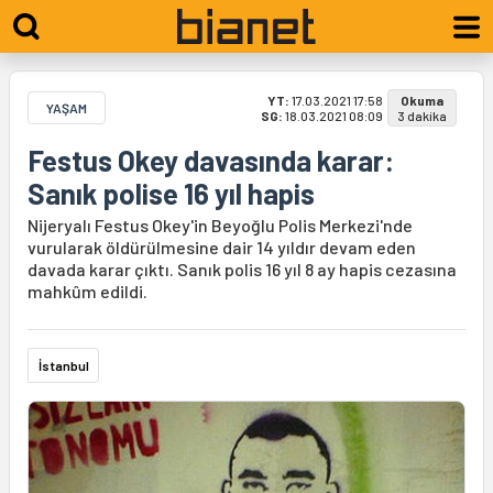
YT:
17.03.2021 17:58
Okuma
YAŞAM
SG:
18.03.2021 08:09
3 dakika
Festus Okey davasında karar:
Sanık polise 16 yıl hapis
Nijeryalı Festus Okey'in Beyoğlu Polis Merkezi'nde
vurularak öldürülmesine dair 14 yıldır devam eden
davada karar çıktı. Sanık polis 16 yıl 8 ay hapis cezasına
mahkûm edildi.
İstanbul