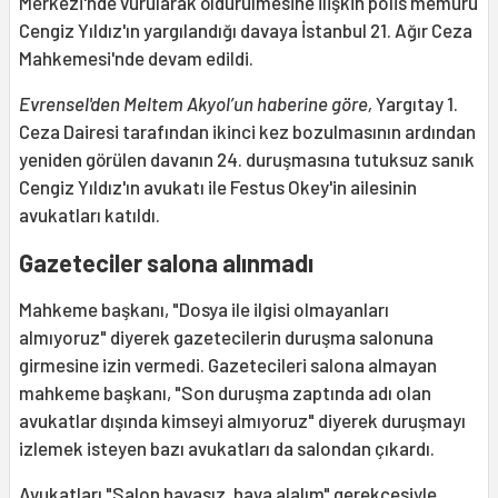
Merkezi'nde vurularak öldürülmesine ilişkin polis memuru
Cengiz Yıldız'ın yargılandığı davaya İstanbul 21. Ağır Ceza
Mahkemesi'nde devam edildi.
Evrensel'den Meltem Akyol’un haberine göre,
Yargıtay 1.
Ceza Dairesi tarafından ikinci kez bozulmasının ardından
yeniden görülen davanın 24. duruşmasına tutuksuz sanık
Cengiz Yıldız'ın avukatı ile Festus Okey'in ailesinin
avukatları katıldı.
Gazeteciler salona alınmadı
Mahkeme başkanı, "Dosya ile ilgisi olmayanları
almıyoruz" diyerek gazetecilerin duruşma salonuna
girmesine izin vermedi. Gazetecileri salona almayan
mahkeme başkanı, "Son duruşma zaptında adı olan
avukatlar dışında kimseyi almıyoruz" diyerek duruşmayı
izlemek isteyen bazı avukatları da salondan çıkardı.
Avukatları "Salon havasız, hava alalım" gerekçesiyle