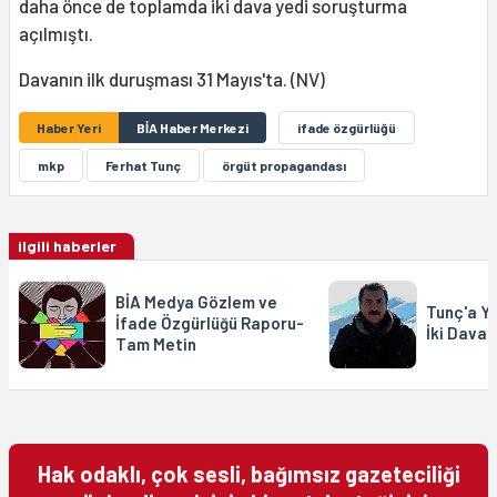
daha önce de toplamda iki dava yedi soruşturma
açılmıştı.
Davanın ilk duruşması 31 Mayıs'ta. (NV)
Haber Yeri
BİA Haber Merkezi
ifade özgürlüğü
mkp
Ferhat Tunç
örgüt propagandası
ilgili haberler
BİA Medya Gözlem ve
Tunç'a Y
İfade Özgürlüğü Raporu-
İki Dava
Tam Metin
Hak odaklı, çok sesli, bağımsız gazeteciliği