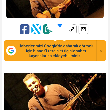
Haberlerimizi Google'da daha sık görmek
×
için bianet'i tercih ettiğiniz haber
kaynaklarına ekleyebilirsiniz...