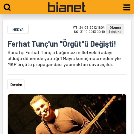
YT:
24.05.2012 11:04
Okuma
MEDYA
SG:
31.10.2013 00:10
1 dakika
Ferhat Tunç'un "Örgüt"ü Değişti!
Sanatçı Ferhat Tunç'a bağımsız milletvekili adayı
olduğu dönemde yaptığı 1 Mayıs konuşması nedeniyle
MKP örgütü propagandası yapmaktan dava açıldı.
Dersim