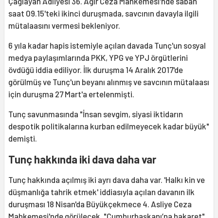
Çağlayan Adliyesi 36. Ağır Ceza Mahkemesi'nde sabah
saat 09.15'teki ikinci duruşmada, savcının davayla ilgili
mütalaasını vermesi bekleniyor.
6 yıla kadar hapis istemiyle açılan davada Tunç'un sosyal
medya paylaşımlarında PKK, YPG ve YPJ örgütlerini
övdüğü iddia ediliyor. İlk duruşma 14 Aralık 2017'de
görülmüş ve Tunç'un beyanı alınmış ve savcının mütalaası
için duruşma 27 Mart'a ertelenmişti.
Tunç savunmasında "İnsan sevgim, siyasi iktidarın
despotik politikalarına kurban edilmeyecek kadar büyük"
demişti.
Tunç hakkında iki dava daha var
Tunç hakkında açılmış iki ayrı dava daha var. 'Halkı kin ve
düşmanlığa tahrik etmek' iddiasıyla açılan davanın ilk
duruşması 18 Nisan'da Büyükçekmece 4. Asliye Ceza
Mahkemesi'nde görülecek. "Cumhurbaşkanı’na
hakaret
"