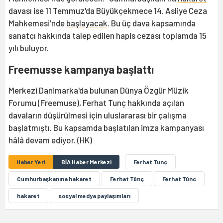
davası ise 11 Temmuz'da Büyükçekmece 14. Asliye Ceza
Mahkemesi'nde
başlayacak
. Bu üç dava kapsamında
sanatçı hakkında talep edilen hapis cezası toplamda 15
yılı buluyor.
Freemusse kampanya başlattı
Merkezi Danimarka'da bulunan Dünya Özgür Müzik
Forumu (Freemuse), Ferhat Tunç hakkında açılan
davaların düşürülmesi için uluslararası bir çalışma
başlatmıştı. Bu kapsamda başlatılan imza kampanyası
hâlâ devam ediyor. (HK)
Haber Yeri
BİA Haber Merkezi
Ferhat Tunç
Cumhurbaşkanına hakaret
Ferhat Tûnç
Ferhat Tûnc
hakaret
sosyal medya paylaşımları