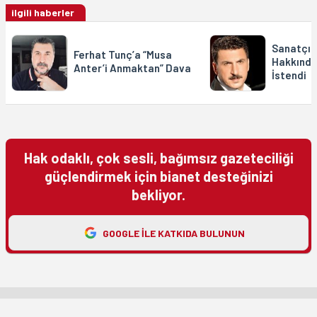
ilgili haberler
Sanatçı 
Ferhat Tunç’a “Musa
Hakkında
Anter’i Anmaktan” Dava
İstendi
Hak odaklı, çok sesli, bağımsız gazeteciliği
güçlendirmek için bianet desteğinizi
bekliyor.
GOOGLE ILE KATKIDA BULUNUN